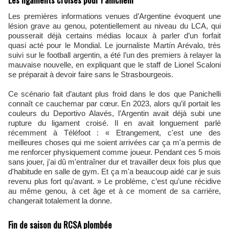
Les premières informations venues d’Argentine évoquent une
lésion grave au genou, potentiellement au niveau du LCA, qui
pousserait déjà certains médias locaux à parler d’un forfait
quasi acté pour le Mondial. Le journaliste Martín Arévalo, très
suivi sur le football argentin, a été l’un des premiers à relayer la
mauvaise nouvelle, en expliquant que le staff de Lionel Scaloni
se préparait à devoir faire sans le Strasbourgeois.
Ce scénario fait d’autant plus froid dans le dos que Panichelli
connaît ce cauchemar par cœur. En 2023, alors qu’il portait les
couleurs du Deportivo Alavés, l’Argentin avait déjà subi une
rupture du ligament croisé. Il en avait longuement parlé
récemment à Téléfoot : « Etrangement, c'est une des
meilleures choses qui me soient arrivées car ça m'a permis de
me renforcer physiquement comme joueur. Pendant ces 5 mois
sans jouer, j'ai dû m'entraîner dur et travailler deux fois plus que
d'habitude en salle de gym. Et ça m'a beaucoup aidé car je suis
revenu plus fort qu'avant. » Le problème, c’est qu’une récidive
au même genou, à cet âge et à ce moment de sa carrière,
changerait totalement la donne.
Fin de saison du RCSA plombée