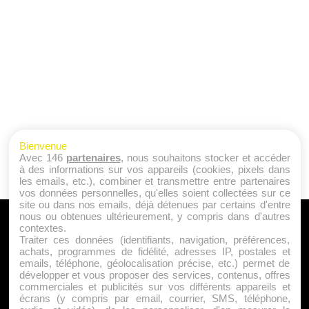
Bienvenue
Avec 146
partenaires
, nous souhaitons stocker et accéder
à des informations sur vos appareils (cookies, pixels dans
les emails, etc.), combiner et transmettre entre partenaires
vos données personnelles, qu'elles soient collectées sur ce
site ou dans nos emails, déjà détenues par certains d'entre
nous ou obtenues ultérieurement, y compris dans d'autres
A PROPOS
contextes.
Traiter ces données (identifiants, navigation, préférences,
Qui sommes nous ?
achats, programmes de fidélité, adresses IP, postales et
emails, téléphone, géolocalisation précise, etc.) permet de
Mentions Légales
développer et vous proposer des services, contenus, offres
Publicité
commerciales et publicités sur vos différents appareils et
écrans (y compris par email, courrier, SMS, téléphone,
Politique de Cookies