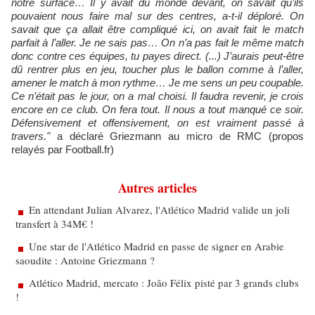
notre surface… Il y avait du monde devant, on savait qu’ils
pouvaient nous faire mal sur des centres, a-t-il déploré. On
savait que ça allait être compliqué ici, on avait fait le match
parfait à l’aller. Je ne sais pas… On n’a pas fait le même match
donc contre ces équipes, tu payes direct. (...) J’aurais peut-être
dû rentrer plus en jeu, toucher plus le ballon comme à l’aller,
amener le match à mon rythme… Je me sens un peu coupable.
Ce n’était pas le jour, on a mal choisi. Il faudra revenir, je crois
encore en ce club. On fera tout. Il nous a tout manqué ce soir.
Défensivement et offensivement, on est vraiment passé à
travers."
a déclaré Griezmann au micro de RMC (propos
relayés par Football.fr)
Autres articles
En attendant Julian Alvarez, l'Atlético Madrid valide un joli
transfert à 34M€ !
Une star de l'Atlético Madrid en passe de signer en Arabie
saoudite : Antoine Griezmann ?
Atlético Madrid, mercato : João Félix pisté par 3 grands clubs
!