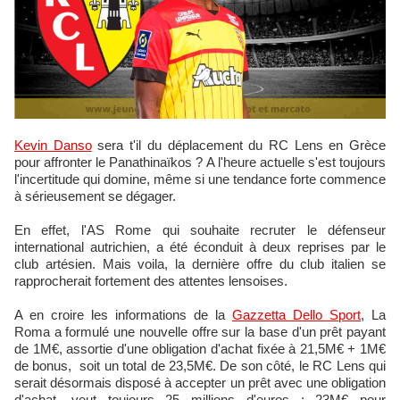
Kevin Danso
sera t'il du déplacement du RC Lens en Grèce
pour affronter le Panathinaïkos ? A l'heure actuelle s'est toujours
l'incertitude qui domine, même si une tendance forte commence
à sérieusement se dégager.
En effet, l'AS Rome qui souhaite recruter le défenseur
international autrichien, a été éconduit à deux reprises par le
club artésien. Mais voila, la dernière offre du club italien se
rapprocherait fortement des attentes lensoises.
A en croire les informations de la
Gazzetta Dello Sport
, La
Roma a formulé une nouvelle offre sur la base d'un prêt payant
de 1M€, assortie d'une obligation d'achat fixée à 21,5M€ + 1M€
de bonus, soit un total de 23,5M€. De son côté, le RC Lens qui
serait désormais disposé à accepter un prêt avec une obligation
d'achat, veut toujours 25 millions d'euros : 23M€ pour