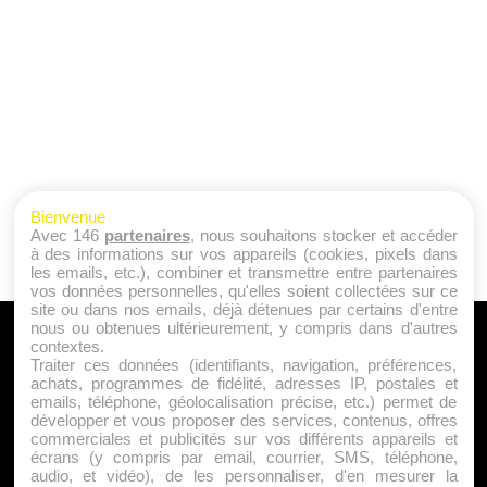
Bienvenue
Avec 146
partenaires
, nous souhaitons stocker et accéder
à des informations sur vos appareils (cookies, pixels dans
les emails, etc.), combiner et transmettre entre partenaires
vos données personnelles, qu'elles soient collectées sur ce
site ou dans nos emails, déjà détenues par certains d'entre
nous ou obtenues ultérieurement, y compris dans d'autres
A PROPOS
contextes.
Traiter ces données (identifiants, navigation, préférences,
Qui sommes nous ?
achats, programmes de fidélité, adresses IP, postales et
emails, téléphone, géolocalisation précise, etc.) permet de
Mentions Légales
développer et vous proposer des services, contenus, offres
Publicité
commerciales et publicités sur vos différents appareils et
écrans (y compris par email, courrier, SMS, téléphone,
Politique de Cookies
audio, et vidéo), de les personnaliser, d'en mesurer la