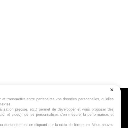
r et transmettre entre partenaires vos données personnelles, qu'elles
Suivez-nous
ntextes.
calisation précise, etc.) permet de développer et vous proposer des
io, et vidéo), de les personnaliser, d'en mesurer la performance, et
s au consentement en cliquant sur la croix de fermeture. Vous pouvez