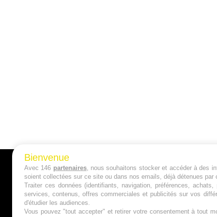
Bienvenue
Avec 146
partenaires
, nous souhaitons stocker et accéder à des inf
A PROPOS
soient collectées sur ce site ou dans nos emails, déjà détenues par 
Traiter ces données (identifiants, navigation, préférences, achats
Qui sommes nous ?
services, contenus, offres commerciales et publicités sur vos diffé
d'étudier les audiences.
Mentions Légales
Vous pouvez "tout accepter" et retirer votre consentement à tout mo