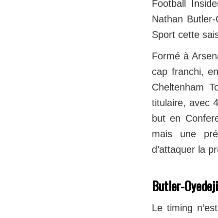
Football Insid
Nathan Butler-
Sport cette sai
Formé à Arsena
cap franchi, e
Cheltenham Tow
titulaire, ave
but en Confere
mais une prés
d’attaquer la p
Butler-Oyedeji
Le timing n’es