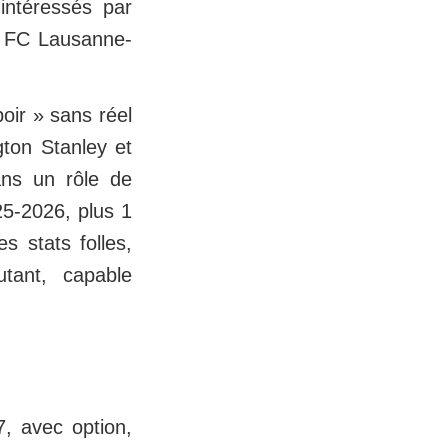
 intéressés par
u FC Lausanne-
oir » sans réel
gton Stanley et
ans un rôle de
25-2026, plus 1
 stats folles,
utant, capable
7, avec option,