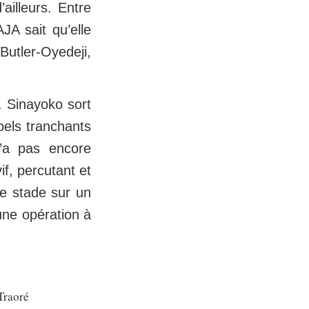
ailleurs. Entre
’AJA sait qu’elle
Butler-Oyedeji,
. Sinayoko sort
pels tranchants
n’a pas encore
f, percutant et
ce stade sur un
une opération à
Traoré