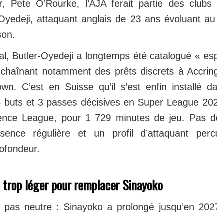
er, Pete O’Rourke, l’AJA ferait partie des clubs
Oyedeji, attaquant anglais de 23 ans évoluant a
son.
l, Butler-Oyedeji a longtemps été catalogué « esp
nchaînant notamment des prêts discrets à Accrin
n. C’est en Suisse qu’il s’est enfin installé d
c 4 buts et 3 passes décisives en Super League 20
nce League, pour 1 729 minutes de jeu. Pas des
ence régulière et un profil d’attaquant perc
rofondeur.
 trop léger pour remplacer Sinayoko
t pas neutre : Sinayoko a prolongé jusqu’en 202