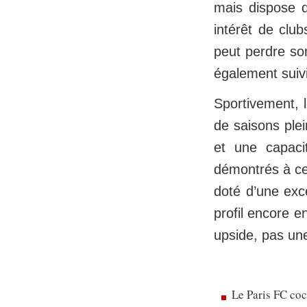
mais dispose d
intérêt de clu
peut perdre son
également suivi
Sportivement, l
de saisons ple
et une capaci
démontrés à ce 
doté d’une exce
profil encore e
upside, pas un
Le Paris FC co