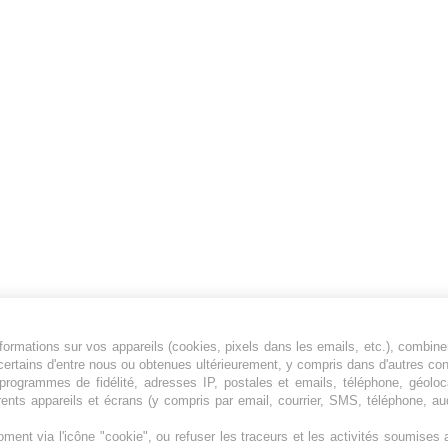
ormations sur vos appareils (cookies, pixels dans les emails, etc.), combine
Jeunesfooteux est un média sportif qui traite
certains d'entre nous ou obtenues ultérieurement, y compris dans d'autres co
principalement de l'actualité de la Ligue 1 et
, programmes de fidélité, adresses IP, postales et emails, téléphone, géolo
rents appareils et écrans (y compris par email, courrier, SMS, téléphone, aud
des grosses actualités de la Ligue 2 et du
football étranger.
ment via l'icône "cookie", ou refuser les traceurs et les activités soumise
Plan du site
|
Syndication
|
Powered by WM