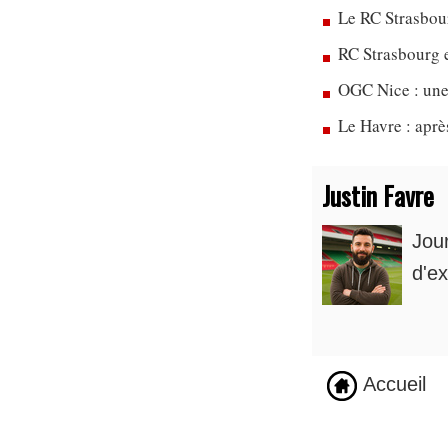
Le RC Strasbou
RC Strasbourg 
OGC Nice : une
Le Havre : apr
Justin Favre
Jou
d'ex
Accueil