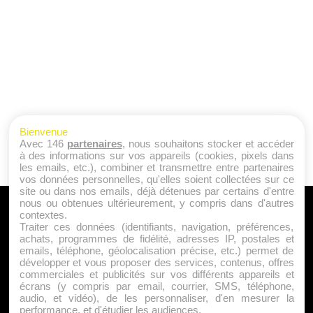
Bienvenue
Avec 146
partenaires
, nous souhaitons stocker et accéder
à des informations sur vos appareils (cookies, pixels dans
les emails, etc.), combiner et transmettre entre partenaires
vos données personnelles, qu'elles soient collectées sur ce
site ou dans nos emails, déjà détenues par certains d'entre
nous ou obtenues ultérieurement, y compris dans d'autres
A PROPOS
contextes.
Traiter ces données (identifiants, navigation, préférences,
Qui sommes nous ?
achats, programmes de fidélité, adresses IP, postales et
emails, téléphone, géolocalisation précise, etc.) permet de
Mentions Légales
développer et vous proposer des services, contenus, offres
Publicité
commerciales et publicités sur vos différents appareils et
écrans (y compris par email, courrier, SMS, téléphone,
Politique de Cookies
audio, et vidéo), de les personnaliser, d'en mesurer la
Contact
performance, et d'étudier les audiences.