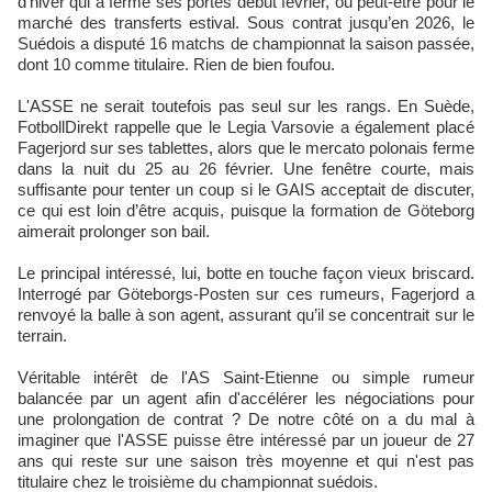
d'hiver qui a fermé ses portes début février, ou peut-être pour le
marché des transferts estival. Sous contrat jusqu’en 2026, le
Suédois a disputé 16 matchs de championnat la saison passée,
dont 10 comme titulaire. Rien de bien foufou.
L'ASSE ne serait toutefois pas seul sur les rangs. En Suède,
FotbollDirekt rappelle que le Legia Varsovie a également placé
Fagerjord sur ses tablettes, alors que le mercato polonais ferme
dans la nuit du 25 au 26 février. Une fenêtre courte, mais
suffisante pour tenter un coup si le GAIS acceptait de discuter,
ce qui est loin d’être acquis, puisque la formation de Göteborg
aimerait prolonger son bail.
Le principal intéressé, lui, botte en touche façon vieux briscard.
Interrogé par Göteborgs-Posten sur ces rumeurs, Fagerjord a
renvoyé la balle à son agent, assurant qu’il se concentrait sur le
terrain.
Véritable intérêt de l'AS Saint-Etienne ou simple rumeur
balancée par un agent afin d'accélérer les négociations pour
une prolongation de contrat ? De notre côté on a du mal à
imaginer que l'ASSE puisse être intéressé par un joueur de 27
ans qui reste sur une saison très moyenne et qui n'est pas
titulaire chez le troisième du championnat suédois.