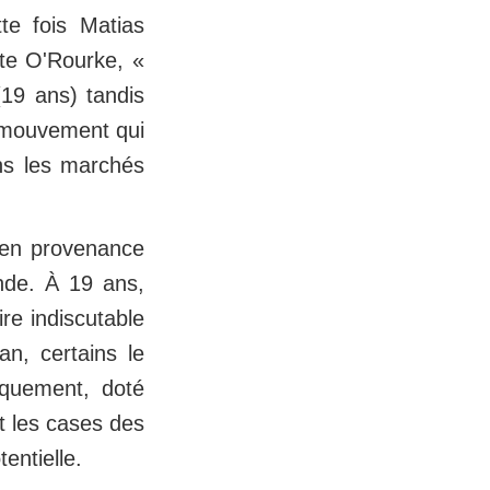
te fois Matias
ete O'Rourke, «
19 ans) tandis
 mouvement qui
ans les marchés
5 en provenance
nde. À 19 ans,
ire indiscutable
an, certains le
iquement, doté
t les cases des
entielle.