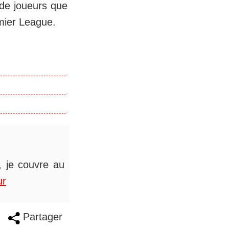
 de joueurs que
emier League.
s, je couvre au
ur
Partager