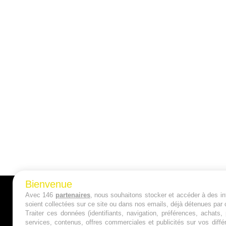
Bienvenue
Avec 146
partenaires
, nous souhaitons stocker et accéder à des inf
A PROPOS
soient collectées sur ce site ou dans nos emails, déjà détenues par 
Traiter ces données (identifiants, navigation, préférences, achats
Qui sommes nous ?
services, contenus, offres commerciales et publicités sur vos diffé