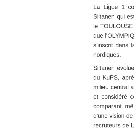
La Ligue 1 co
Siltanen qui es
le TOULOUSE F
que l'OLYMPIQ
s’inscrit dans
nordiques.
Siltanen évolu
du KuPS, après
milieu central a
et considéré c
comparant mêm
d’une vision d
recruteurs de L