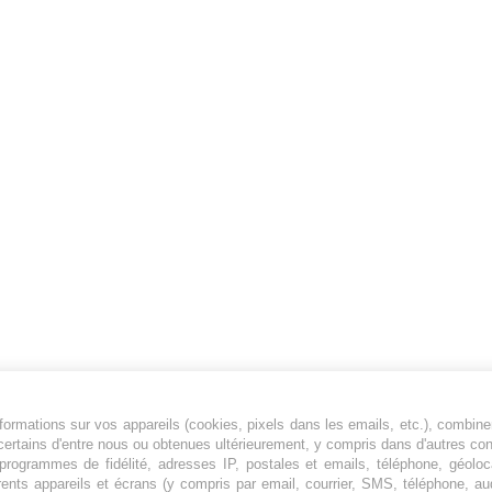
ormations sur vos appareils (cookies, pixels dans les emails, etc.), combine
Jeunesfooteux est un média sportif qui traite
certains d'entre nous ou obtenues ultérieurement, y compris dans d'autres co
principalement de l'actualité de la Ligue 1 et
, programmes de fidélité, adresses IP, postales et emails, téléphone, géolo
rents appareils et écrans (y compris par email, courrier, SMS, téléphone, aud
des grosses actualités de la Ligue 2 et du