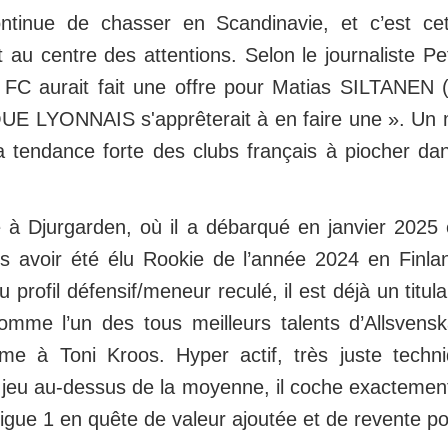
ntinue de chasser en Scandinavie, et c’est cet
t au centre des attentions. Selon le journaliste P
C aurait fait une offre pour Matias SILTANEN (
UE LYONNAIS s'apprêterait à en faire une ». Un
 la tendance forte des clubs français à piocher d
e à Djurgarden, où il a débarqué en janvier 202
 avoir été élu Rookie de l’année 2024 en Finla
u profil défensif/meneur reculé, il est déjà un titula
omme l’un des tous meilleurs talents d’Allsvensk
e à Toni Kroos. Hyper actif, très juste techn
e jeu au-dessus de la moyenne, il coche exactemen
igue 1 en quête de valeur ajoutée et de revente pot