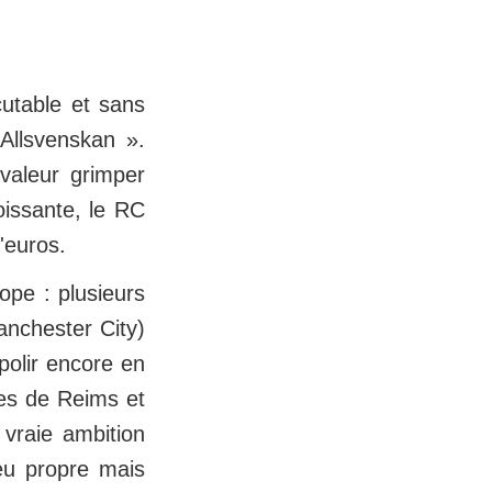
cutable et sans
'Allsvenskan ».
valeur grimper
oissante, le RC
'euros.
ope : plusieurs
nchester City)
polir encore en
hes de Reims et
 vraie ambition
jeu propre mais