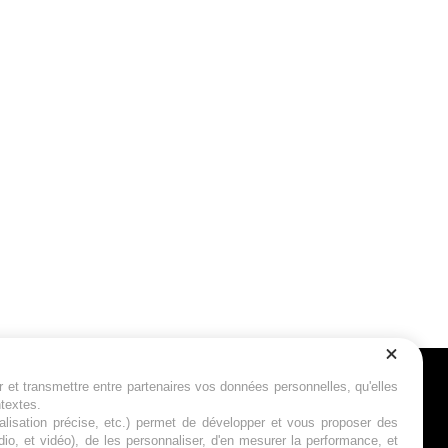
r et transmettre entre partenaires vos données personnelles, qu'elles
Suivez-nous
ntextes.
calisation précise, etc.) permet de développer et vous proposer des
io, et vidéo), de les personnaliser, d'en mesurer la performance, et