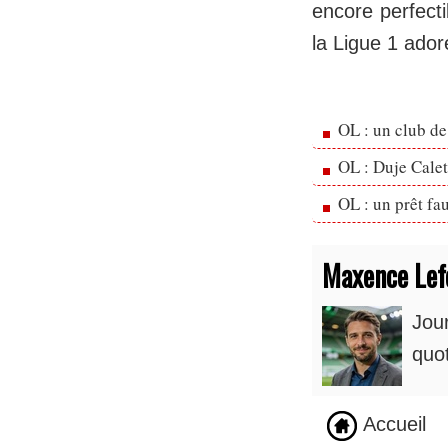
encore perfecti
la Ligue 1 ador
OL : un club de
OL : Duje Cale
OL : un prêt fa
Maxence Lef
Jour
quot
Accueil