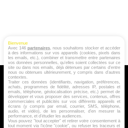
Bienvenue
Avec 146
partenaires
, nous souhaitons stocker et accéder
à des informations sur vos appareils (cookies, pixels dans
les emails, etc.), combiner et transmettre entre partenaires
vos données personnelles, qu'elles soient collectées sur ce
site ou dans nos emails, déjà détenues par certains d'entre
nous ou obtenues ultérieurement, y compris dans d'autres
A PROPOS
contextes.
Traiter ces données (identifiants, navigation, préférences,
Qui sommes nous ?
achats, programmes de fidélité, adresses IP, postales et
emails, téléphone, géolocalisation précise, etc.) permet de
Mentions Légales
développer et vous proposer des services, contenus, offres
Publicité
commerciales et publicités sur vos différents appareils et
écrans (y compris par email, courrier, SMS, téléphone,
Politique de Cookies
audio, et vidéo), de les personnaliser, d'en mesurer la
Contact
performance, et d'étudier les audiences.
Vous pouvez "tout accepter" et retirer votre consentement à
tout moment via l'icône "cookie", ou refuser les traceurs et