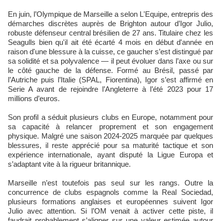
En juin, l’Olympique de Marseille a selon L'Equipe, entrepris des
démarches discrètes auprès de Brighton autour d’Igor Julio,
robuste défenseur central brésilien de 27 ans. Titulaire chez les
Seagulls bien qu'il ait été écarté 4 mois en début d'année en
raison d'une blessure à la cuisse, ce gaucher s’est distingué par
sa solidité et sa polyvalence — il peut évoluer dans l’axe ou sur
le côté gauche de la défense. Formé au Brésil, passé par
l’Autriche puis l’Italie (SPAL, Fiorentina), Igor s’est affirmé en
Serie A avant de rejoindre l’Angleterre à l’été 2023 pour 17
millions d’euros.
Son profil a séduit plusieurs clubs en Europe, notamment pour
sa capacité à relancer proprement et son engagement
physique. Malgré une saison 2024-2025 marquée par quelques
blessures, il reste apprécié pour sa maturité tactique et son
expérience internationale, ayant disputé la Ligue Europa et
s’adaptant vite à la rigueur britannique.
Marseille n’est toutefois pas seul sur les rangs. Outre la
concurrence de clubs espagnols comme la Real Sociedad,
plusieurs formations anglaises et européennes suivent Igor
Julio avec attention. Si l’OM venait à activer cette piste, il
faudrait probablement s’aligner sur une valeur estimée autour