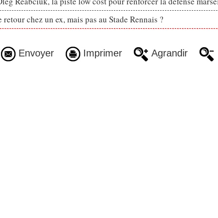
eg Reabciuk, la piste low cost pour renforcer la défense marsei
retour chez un ex, mais pas au Stade Rennais ?
Envoyer
Imprimer
Agrandir