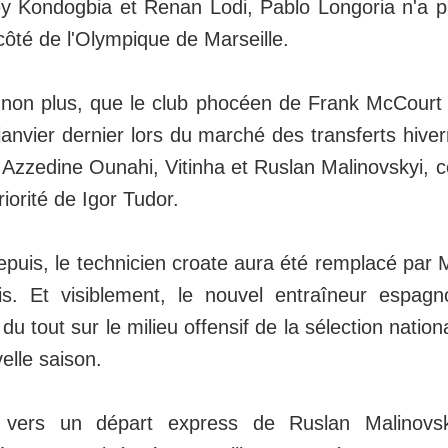
y Kondogbia et Renan Lodi, Pablo Longoria n'a p
ôté de l'Olympique de Marseille.
 non plus, que le club phocéen de Frank McCourt a
janvier dernier lors du marché des transferts hivern
 Azzedine Ounahi, Vitinha et Ruslan Malinovskyi, c
riorité de Igor Tudor.
puis, le technicien croate aura été remplacé par M
is. Et visiblement, le nouvel entraîneur espag
du tout sur le milieu offensif de la sélection nation
elle saison.
n vers un départ express de Ruslan Malinovsk