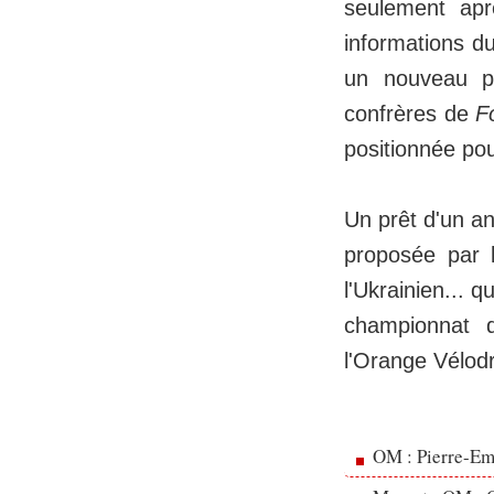
seulement apr
informations d
un nouveau po
confrères de
F
positionnée pou
Un prêt d'un an
proposée par 
l'Ukrainien... 
championnat q
l'Orange Vélod
OM : Pierre-Emi