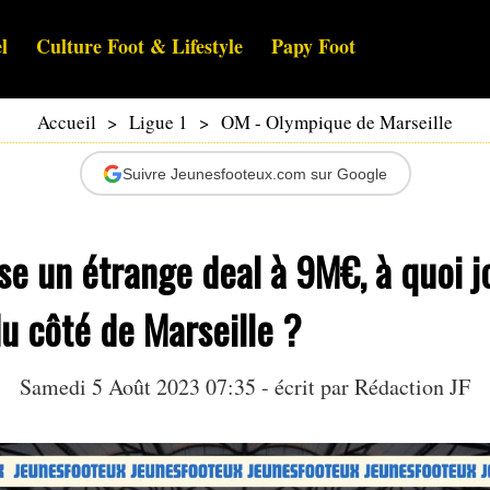
l
Culture Foot & Lifestyle
Papy Foot
Accueil
>
Ligue 1
>
OM - Olympique de Marseille
Suivre Jeunesfooteux.com sur Google
ise un étrange deal à 9M€, à quoi 
u côté de Marseille ?
Samedi 5 Août 2023 07:35 - écrit par Rédaction JF