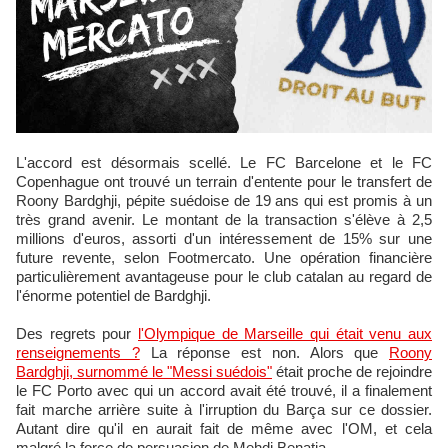
L'accord est désormais scellé. Le FC Barcelone et le FC
Copenhague ont trouvé un terrain d'entente pour le transfert de
Roony Bardghji, pépite suédoise de 19 ans qui est promis à un
très grand avenir. Le montant de la transaction s'élève à 2,5
millions d'euros, assorti d'un intéressement de 15% sur une
future revente, selon Footmercato. Une opération financière
particulièrement avantageuse pour le club catalan au regard de
l'énorme potentiel de Bardghji.
Des regrets pour
l'Olympique de Marseille qui était venu aux
renseignements ?
La réponse est non. Alors que
Roony
Bardghji, surnommé le "Messi suédois"
était proche de rejoindre
le FC Porto avec qui un accord avait été trouvé, il a finalement
fait marche arrière suite à l'irruption du Barça sur ce dossier.
Autant dire qu'il en aurait fait de même avec l'OM, et cela
malgré la force de persuasion de Mehdi Benatia