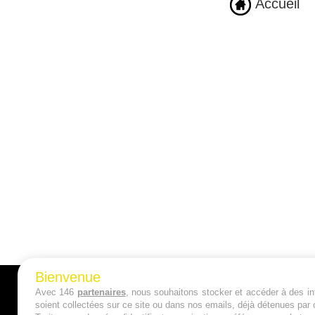
Accueil
Bienvenue
Avec 146
partenaires
, nous souhaitons stocker et accéder à des inf
A PROPOS
soient collectées sur ce site ou dans nos emails, déjà détenues par 