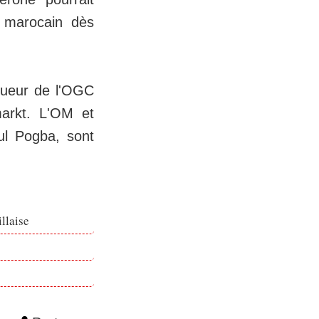
l marocain dès
joueur de l'OGC
markt. L'OM et
ul Pogba, sont
llaise