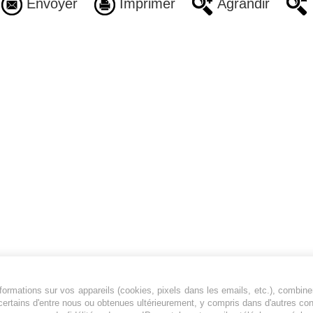
Envoyer
Imprimer
Agrandir
ormations sur vos appareils (cookies, pixels dans les emails, etc.), combine
Jeunesfooteux est un média sportif qui traite
certains d'entre nous ou obtenues ultérieurement, y compris dans d'autres co