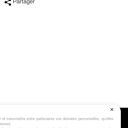
Partager
r et transmettre entre partenaires vos données personnelles, qu'elles
Suivez-nous
ntextes.