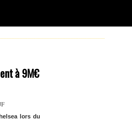
alent à 9M€
JF
helsea lors du