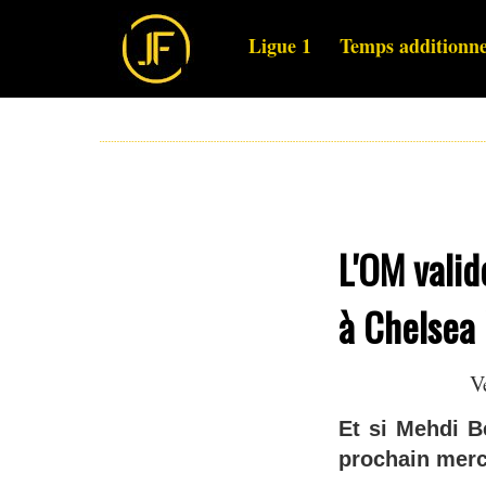
Ligue 1
Temps additionne
L'OM valid
à Chelsea 
V
Et si Mehdi B
prochain merc