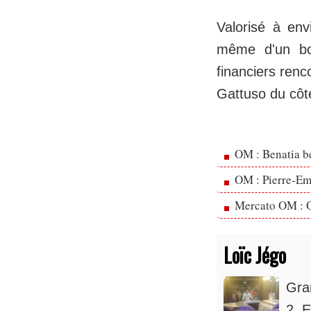
Valorisé à env
même d'un bon
financiers renc
Gattuso du côté
OM : Benatia b
OM : Pierre-Emi
Mercato OM : Ol
Loïc Jégo
Gra
2. E