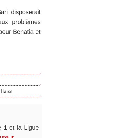
ari disposerait
aux problèmes
 pour Benatia et
llaise
 1 et la Ligue
auteur