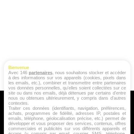
Bienvenue
Avec 146
partenaires
, nous souhaitons stocker et accéder
à des informations sur vos appareils (cookies, pixels dans
les emails, etc.), combiner et transmettre entre partenaires
vos données personnelles, qu'elles soient collectées sur ce
site ou dans nos emails, déjà détenues par certains d'entre
nous ou obtenues ultérieurement, y compris dans d'autres
A PROPOS
contextes.
Traiter ces données (identifiants, navigation, préférences,
Qui sommes nous ?
achats, programmes de fidélité, adresses IP, postales et
emails, téléphone, géolocalisation précise, etc.) permet de
Mentions Légales
développer et vous proposer des services, contenus, offres
Publicité
commerciales et publicités sur vos différents appareils et
écrans (y compris par email, courrier, SMS, téléphone,