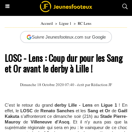
Accueil
>
Ligue 1
>
RC Lens
Suivre Jeunesfooteux.com sur Google
LOSC - Lens : Coup dur pour les Sang
et Or avant le derby à Lille !
Dimanche 18 Octobre 2020 07:40 - écrit par Rédaction JF
C'est le retour du grand
derby Lille - Lens
en
Ligue 1
! En
effet, le
LOSC
de
Renato Sanches
et les
Sang et Or
de
Gaël
Kakuta
s'affronteront ce dimanche soir (21h) au
Stade Pierre-
Mauroy
de
Villeneuve d'Ascq
. Et il n'y aura pas que la
suprématie régionale qui sera en jeu : le vainqueur de ce choc