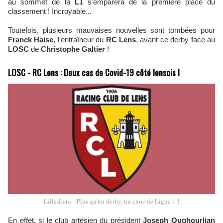
au sommet de la
L1
s'emparera de la première place du
classement ! Incroyable...
Toutefois, plusieurs mauvaises nouvelles sont tombées pour
Franck Haise
, l'entraîneur du
RC Lens
, avant ce derby face au
LOSC
de
Christophe Galtier
!
LOSC - RC Lens : Deux cas de Covid-19 côté lensois !
Lille-Lens : Plus qu'un derby, un choc de Ligue 1 !
En effet, si le club artésien du président
Joseph Oughourlian