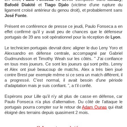
Bafodé Diakité
et
Tiago Djalo
(victime d’une rupture du
ligament croisé antérieur du genou droit), et probablement sans
José Fonte
.
Présent en conférence de presse ce jeudi, Paulo Fonseca a en
effet confirmé qu'il y avait peu de chances que le défenseur
portugais de 39 ans soit opérationnel pour la réception de
Lyon
.
Le technicien portugais devrait donc aligner le duo Leny Yoro et
Alexsandro en défense centrale, accompagné par Gabriel
Gudmundsson et Timothy Weah sur les côtés. " J’ai confiance
en tous mes joueurs. Ce sont les joueurs qui sont prêts. Lenny
et Alex ont joué beaucoup de matchs. Alex a très bien joué
contre Brest par exemple même si ce sera un match différent, il
a progressé. C’est normal, il avait besoin d’une période
d’adaptation mais je suis confiant. ", a t'il confié.
Espérons pour Lille qu'il n'y ait plus de casse en défense, car
Paulo Fonseca n'a plus d'alternative. Du côté de l'attaque le
portugais pourra compter sur le retour de
Adam Ounas
qui était
éloigné des terrains depuis quasiment 2 mois.