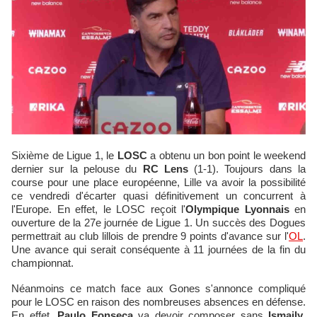
Sixième de Ligue 1, le
LOSC
a obtenu un bon point le weekend
dernier sur la pelouse du
RC Lens
(1-1). Toujours dans la
course pour une place européenne, Lille va avoir la possibilité
ce vendredi d'écarter quasi définitivement un concurrent à
l'Europe. En effet, le LOSC reçoit l'
Olympique Lyonnais
en
ouverture de la 27e journée de Ligue 1. Un succès des Dogues
permettrait au club lillois de prendre 9 points d'avance sur l'
OL
.
Une avance qui serait conséquente à 11 journées de la fin du
championnat.
Néanmoins ce match face aux Gones s'annonce compliqué
pour le LOSC en raison des nombreuses absences en défense.
En effet,
Paulo Fonseca
va devoir composer sans
Ismaily
,