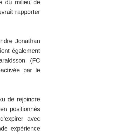
ée du milieu de
evrait rapporter
endre Jonathan
ient également
araldsson (FC
activée par le
ku de rejoindre
ien positionnés
d'expirer avec
nde expérience