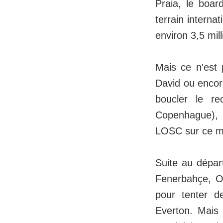
Praia, le boar
terrain interna
environ 3,5 mi
Mais ce n'est 
David ou enco
boucler le r
Copenhague), 
LOSC sur ce ma
Suite au dépar
Fenerbahçe, Oli
pour tenter d
Everton. Mais 