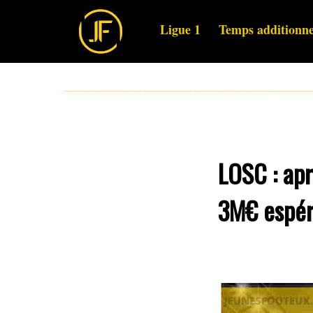
Ligue 1
Temps additionne
LOSC : apr
3M€ espéré