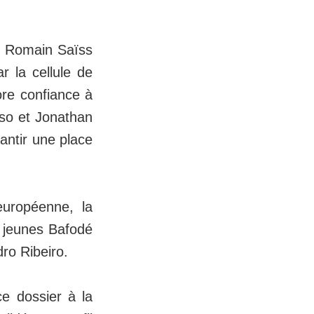
a, Romain Saïss
r la cellule de
re confiance à
so et Jonathan
antir une place
européenne, la
s jeunes Bafodé
ro Ribeiro.
ce dossier à la