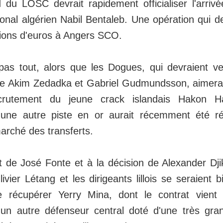
d du LOSC devrait rapidement officialiser l'arriv
tional algérien Nabil Bentaleb. Une opération qui d
llions d'euros à Angers SCO.
pas tout, alors que les Dogues, qui devraient v
re Akim Zedadka et Gabriel Gudmundsson, aimera
ecrutement du jeune crack islandais Hakon H
une autre piste en or aurait récemment été ré
rché des transferts.
t de José Fonte et à la décision de Alexander Dji
vier Létang et les dirigeants lillois se seraient b
e récupérer Yerry Mina, dont le contrat vient 
un autre défenseur central doté d'une très gra