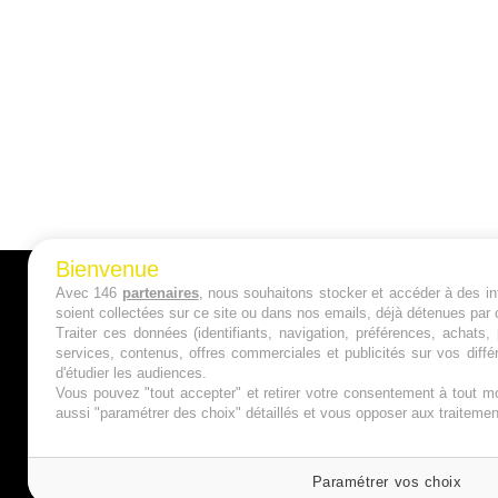
Bienvenue
Avec 146
partenaires
, nous souhaitons stocker et accéder à des inf
A PROPOS
soient collectées sur ce site ou dans nos emails, déjà détenues par 
Traiter ces données (identifiants, navigation, préférences, achats
Qui sommes nous ?
services, contenus, offres commerciales et publicités sur vos diffé
d'étudier les audiences.
Mentions Légales
Vous pouvez "tout accepter" et retirer votre consentement à tout mo
aussi "paramétrer des choix" détaillés et vous opposer aux traitem
Publicité
Politique de Cookies
Paramétrer vos choix