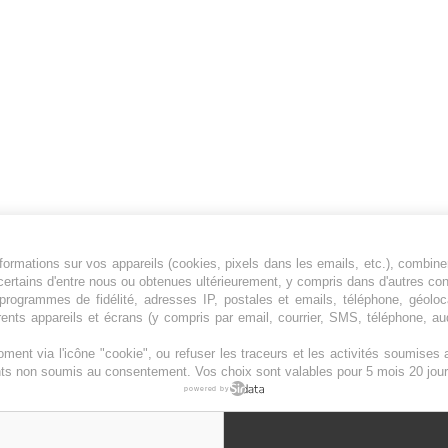
ormations sur vos appareils (cookies, pixels dans les emails, etc.), combine
Jeunesfooteux est un média sportif qui traite
certains d'entre nous ou obtenues ultérieurement, y compris dans d'autres co
principalement de l'actualité de la Ligue 1 et
, programmes de fidélité, adresses IP, postales et emails, téléphone, géolo
rents appareils et écrans (y compris par email, courrier, SMS, téléphone, aud
des grosses actualités de la Ligue 2 et du
football étranger.
ment via l'icône "cookie", ou refuser les traceurs et les activités soumise
Plan du site
|
Syndication
|
Powered by WM
ents non soumis au consentement. Vos choix sont valables pour 5 mois 20 jour
powered by