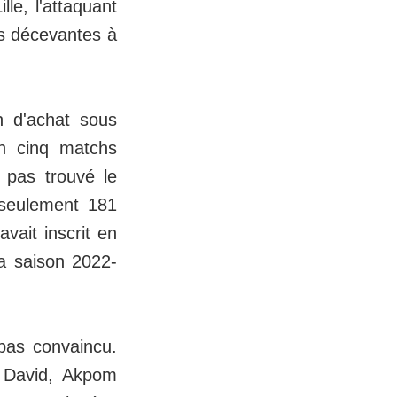
le, l'attaquant
es décevantes à
n d'achat sous
En cinq matchs
s pas trouvé le
t seulement 181
vait inscrit en
a saison 2022-
pas convaincu.
n David, Akpom