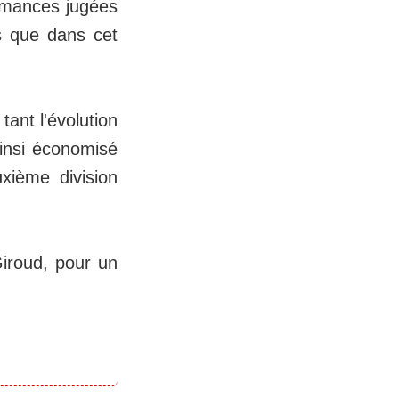
ormances jugées
urs que dans cet
tant l'évolution
insi économisé
xième division
Giroud, pour un