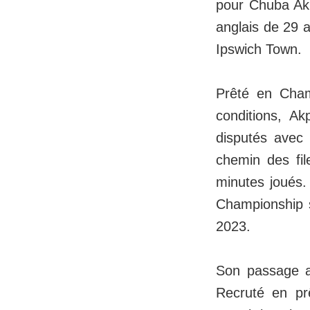
pour Chuba Akpo
anglais de 29 a
Ipswich Town.
Prêté en Champ
conditions, A
disputés avec 
chemin des fil
minutes joués. 
Championship s
2023.
Son passage a
Recruté en pr