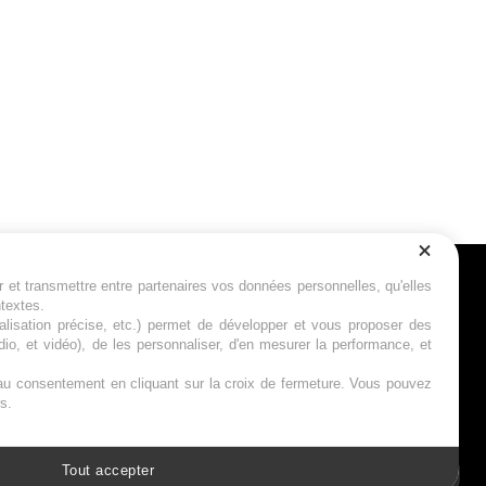
r et transmettre entre partenaires vos données personnelles, qu'elles
Suivez-nous
ntextes.
calisation précise, etc.) permet de développer et vous proposer des
io, et vidéo), de les personnaliser, d'en mesurer la performance, et
s au consentement en cliquant sur la croix de fermeture. Vous pouvez
s.
Tout accepter