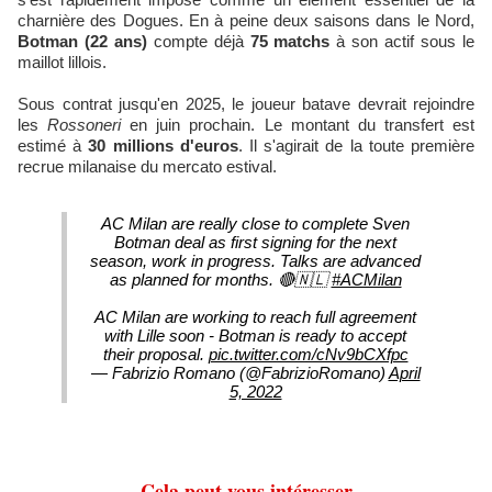
charnière des Dogues. En à peine deux saisons dans le Nord,
Botman (22 ans)
compte déjà
75 matchs
à son actif sous le
maillot lillois.
Sous contrat jusqu'en 2025, le joueur batave devrait rejoindre
les
Rossoneri
en juin prochain. Le montant du transfert est
estimé à
30 millions d'euros
. Il s'agirait de la toute première
recrue milanaise du mercato estival.
AC Milan are really close to complete Sven
Botman deal as first signing for the next
season, work in progress. Talks are advanced
as planned for months. 🔴🇳🇱
#ACMilan
AC Milan are working to reach full agreement
with Lille soon - Botman is ready to accept
their proposal.
pic.twitter.com/cNv9bCXfpc
— Fabrizio Romano (@FabrizioRomano)
April
5, 2022
Cela peut vous intéresser