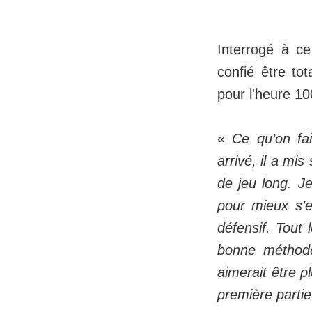
Interrogé à c
confié être to
pour l'heure 10
« Ce qu’on fai
arrivé, il a mis
de jeu long. J
pour mieux s’e
défensif. Tout 
bonne méthode
aimerait être p
première partie