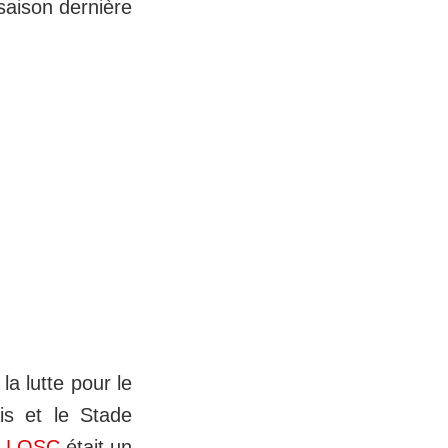
 saison dernière
a lutte pour le
is et le Stade
e
LOSC
était un