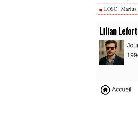
LOSC : Marius 
Lilian Lefort
Jou
1994
Accueil