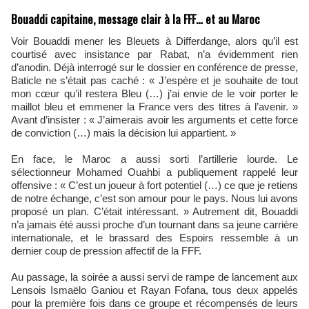
Bouaddi capitaine, message clair à la FFF… et au Maroc
Voir Bouaddi mener les Bleuets à Differdange, alors qu’il est
courtisé avec insistance par Rabat, n’a évidemment rien
d’anodin. Déjà interrogé sur le dossier en conférence de presse,
Baticle ne s’était pas caché : « J’espère et je souhaite de tout
mon cœur qu’il restera Bleu (…) j’ai envie de le voir porter le
maillot bleu et emmener la France vers des titres à l’avenir. »
Avant d’insister : « J’aimerais avoir les arguments et cette force
de conviction (…) mais la décision lui appartient. »
En face, le Maroc a aussi sorti l’artillerie lourde. Le
sélectionneur Mohamed Ouahbi a publiquement rappelé leur
offensive : « C’est un joueur à fort potentiel (…) ce que je retiens
de notre échange, c’est son amour pour le pays. Nous lui avons
proposé un plan. C’était intéressant. » Autrement dit, Bouaddi
n’a jamais été aussi proche d’un tournant dans sa jeune carrière
internationale, et le brassard des Espoirs ressemble à un
dernier coup de pression affectif de la FFF.
Au passage, la soirée a aussi servi de rampe de lancement aux
Lensois Ismaëlo Ganiou et Rayan Fofana, tous deux appelés
pour la première fois dans ce groupe et récompensés de leurs