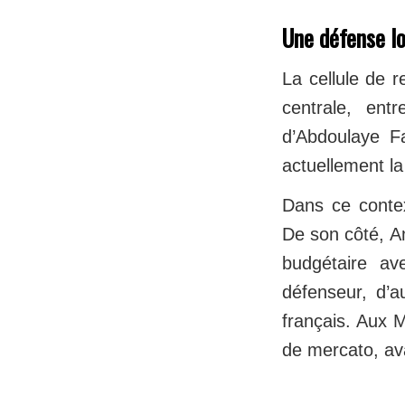
Une défense lo
La cellule de r
centrale, en
d’Abdoulaye Fa
actuellement la
Dans ce contex
De son côté, Am
budgétaire av
défenseur, d’a
français. Aux M
de mercato, av