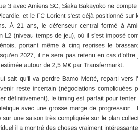
ue 3 avec Amiens SC, Siaka Bakayoko ne compte 
Picardie, et le FC Lorient s’est déjà positionné sur 
ns. À 21 ans, le défenseur central formé à Ami
n L2 (niveau temps de jeu), où il s’est imposé com
énois, portant même à cinq reprises le brassard
squ’en 2027, il ne sera pas retenu en cas d’offre 
t estimée autour de 2,5 M€ par Transfermarkt.
qui sait qu’il va perdre Bamo Meïté, reparti vers
avenir reste incertain (négociations compliquées 
er définitivement), le timing est parfait pour tente
athlétique avec une grosse marge de progression. 
sur une saison très compliquée sur le plan collec
ividuel il a montré des choses vraiment intéressante