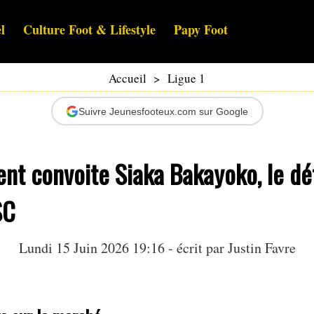
l
Culture Foot & Lifestyle
Papy Foot
Accueil
>
Ligue 1
Suivre Jeunesfooteux.com sur Google
ent convoite Siaka Bakayoko, le d
SC
Lundi 15 Juin 2026 19:16 - écrit par
Justin Favre