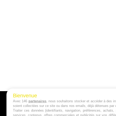
Bienvenue
Avec 146
partenaires
, nous souhaitons stocker et accéder à des inf
A PROPOS
soient collectées sur ce site ou dans nos emails, déjà détenues par 
Traiter ces données (identifiants, navigation, préférences, achats
Qui sommes nous ?
services, contenus, offres commerciales et publicités sur vos diffé