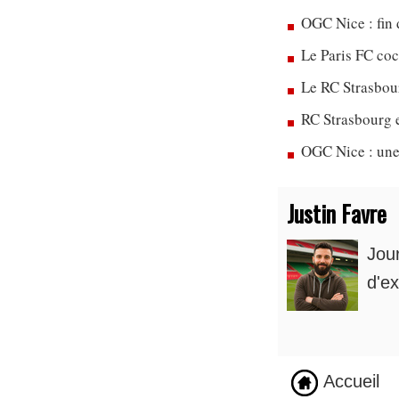
OGC Nice : fin 
Le Paris FC co
Le RC Strasbou
RC Strasbourg 
OGC Nice : une
Justin Favre
Jou
d'ex
Accueil