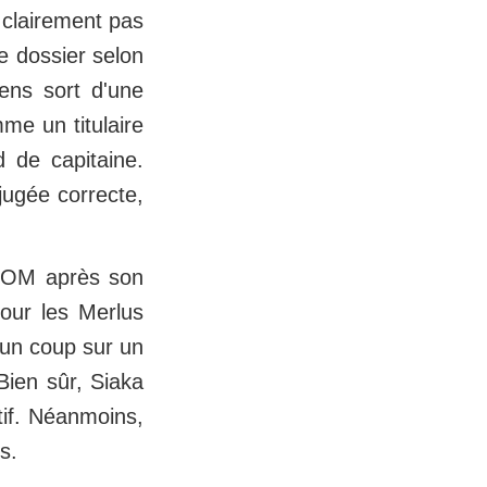
clairement pas
le dossier selon
ens sort d'une
me un titulaire
 de capitaine.
jugée correcte,
 l’OM après son
pour les Merlus
r un coup sur un
Bien sûr, Siaka
tif. Néanmoins,
s.