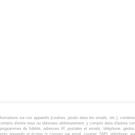
ormations sur vos appareils (cookies, pixels dans les emails, etc.), combine
Jeunesfooteux est un média sportif qui traite
certains d'entre nous ou obtenues ultérieurement, y compris dans d'autres co
principalement de l'actualité de la Ligue 1 et
, programmes de fidélité, adresses IP, postales et emails, téléphone, géolo
rents appareils et écrans (y compris par email, courrier, SMS, téléphone, aud
des grosses actualités de la Ligue 2 et du