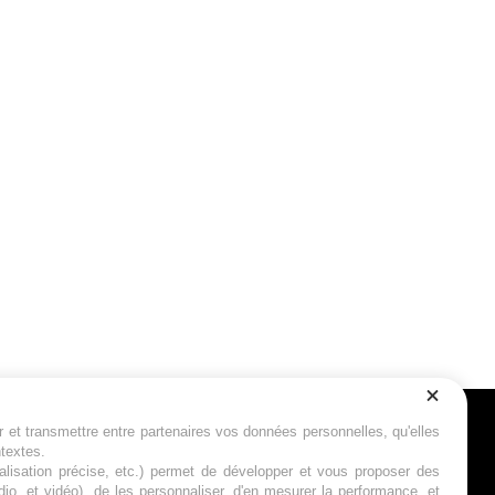
r et transmettre entre partenaires vos données personnelles, qu'elles
Suivez-nous
ntextes.
calisation précise, etc.) permet de développer et vous proposer des
io, et vidéo), de les personnaliser, d'en mesurer la performance, et