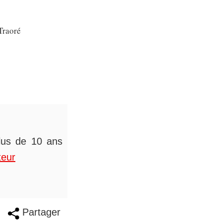
Traoré
plus de 10 ans
teur
Partager