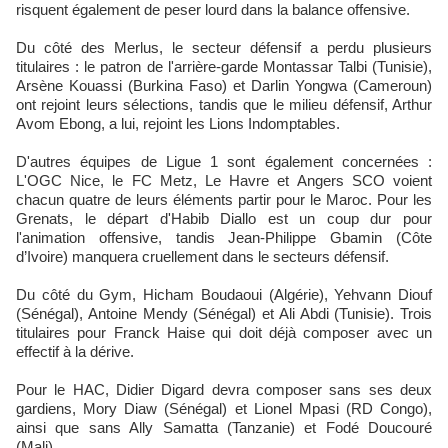
risquent également de peser lourd dans la balance offensive.
Du côté des Merlus, le secteur défensif a perdu plusieurs
titulaires : le patron de l'arrière-garde Montassar Talbi (Tunisie),
Arsène Kouassi (Burkina Faso) et Darlin Yongwa (Cameroun)
ont rejoint leurs sélections, tandis que le milieu défensif, Arthur
Avom Ebong, a lui, rejoint les Lions Indomptables.​
D'autres équipes de Ligue 1 sont également concernées :
L'OGC Nice, le FC Metz, Le Havre et Angers SCO voient
chacun quatre de leurs éléments partir pour le Maroc. Pour les
Grenats, le départ d'Habib Diallo est un coup dur pour
l'animation offensive, tandis Jean-Philippe Gbamin (Côte
d’Ivoire) manquera cruellement dans le secteurs défensif.
Du côté du Gym, Hicham Boudaoui (Algérie), Yehvann Diouf
(Sénégal), Antoine Mendy (Sénégal) et Ali Abdi (Tunisie). Trois
titulaires pour Franck Haise qui doit déjà composer avec un
effectif à la dérive.
Pour le HAC, Didier Digard devra composer sans ses deux
gardiens, Mory Diaw (Sénégal) et Lionel Mpasi (RD Congo),
ainsi que sans Ally Samatta (Tanzanie) et Fodé Doucouré
(Mali).