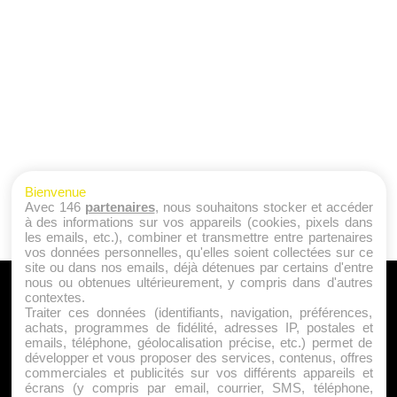
Bienvenue
Avec 146
partenaires
, nous souhaitons stocker et accéder
à des informations sur vos appareils (cookies, pixels dans
les emails, etc.), combiner et transmettre entre partenaires
vos données personnelles, qu'elles soient collectées sur ce
site ou dans nos emails, déjà détenues par certains d'entre
nous ou obtenues ultérieurement, y compris dans d'autres
A PROPOS
contextes.
Traiter ces données (identifiants, navigation, préférences,
Qui sommes nous ?
achats, programmes de fidélité, adresses IP, postales et
emails, téléphone, géolocalisation précise, etc.) permet de
Mentions Légales
développer et vous proposer des services, contenus, offres
Publicité
commerciales et publicités sur vos différents appareils et
écrans (y compris par email, courrier, SMS, téléphone,
Politique de Cookies