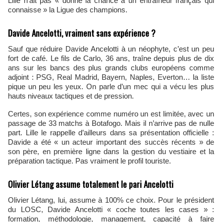
Lille n’ait pas « donné la chance à un entraîneur français qui
connaisse » la Ligue des champions.
Davide Ancelotti, vraiment sans expérience ?
Sauf que réduire Davide Ancelotti à un néophyte, c’est un peu
fort de café. Le fils de Carlo, 36 ans, traîne depuis plus de dix
ans sur les bancs des plus grands clubs européens comme
adjoint : PSG, Real Madrid, Bayern, Naples, Everton… la liste
pique un peu les yeux. On parle d’un mec qui a vécu les plus
hauts niveaux tactiques et de pression.
Certes, son expérience comme numéro un est limitée, avec un
passage de 33 matchs à Botafogo. Mais il n’arrive pas de nulle
part. Lille le rappelle d’ailleurs dans sa présentation officielle :
Davide a été « un acteur important des succès récents » de
son père, en première ligne dans la gestion du vestiaire et la
préparation tactique. Pas vraiment le profil touriste.
Olivier Létang assume totalement le pari Ancelotti
Olivier Létang, lui, assume à 100% ce choix. Pour le président
du LOSC, Davide Ancelotti « coche toutes les cases » :
formation, méthodologie, management, capacité à faire