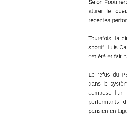
Selon Footmerca
attirer le jo
récentes perfo
Toutefois, la d
sportif, Luis C
cet été et fait 
Le refus du PS
dans le systèm
compose l’un d
performants d
parisien en Li