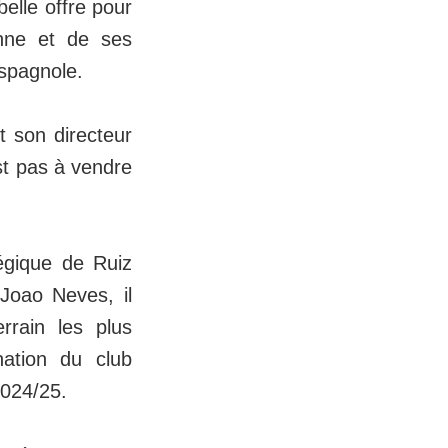
elle offre pour
enne et de ses
espagnole.
t son directeur
est pas à vendre
égique de Ruiz
Joao Neves, il
rrain les plus
nation du club
2024/25.