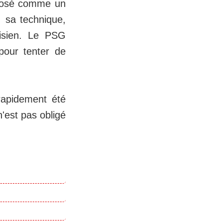
imposé comme un
, sa technique,
risien. Le PSG
 pour tenter de
rapidement été
'est pas obligé