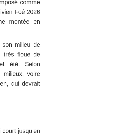
t imposé comme
Vivien Foé 2026
Une montée en
 son milieu de
 très floue de
et été. Selon
milieux, voire
en, qui devrait
i court jusqu’en