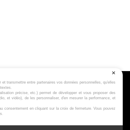
r et transmettre entre partenaires vos données personnelles, qu'elles
Suivez-nous
ntextes.
calisation précise, etc.) permet de développer et vous proposer des
io, et vidéo), de les personnaliser, d'en mesurer la performance, et
s au consentement en cliquant sur la croix de fermeture. Vous pouvez
s.