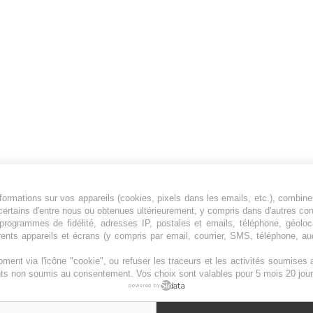
ormations sur vos appareils (cookies, pixels dans les emails, etc.), combine
Jeunesfooteux est un média sportif qui traite
certains d'entre nous ou obtenues ultérieurement, y compris dans d'autres co
principalement de l'actualité de la Ligue 1 et
, programmes de fidélité, adresses IP, postales et emails, téléphone, géolo
rents appareils et écrans (y compris par email, courrier, SMS, téléphone, aud
des grosses actualités de la Ligue 2 et du
football étranger.
ment via l'icône "cookie", ou refuser les traceurs et les activités soumise
Plan du site
|
Syndication
|
Powered by WM
ents non soumis au consentement. Vos choix sont valables pour 5 mois 20 jour
powered by