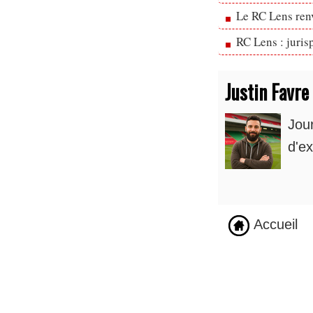
Le RC Lens ren
RC Lens : juris
Justin Favre
Jou
d'ex
Accueil