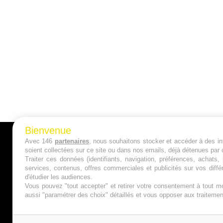
Bienvenue
Avec 146
partenaires
, nous souhaitons stocker et accéder à des inf
A PROPOS
soient collectées sur ce site ou dans nos emails, déjà détenues par 
Traiter ces données (identifiants, navigation, préférences, achats
Qui sommes nous ?
services, contenus, offres commerciales et publicités sur vos diffé
d'étudier les audiences.
Mentions Légales
Vous pouvez "tout accepter" et retirer votre consentement à tout mo
aussi "paramétrer des choix" détaillés et vous opposer aux traitem
Publicité
Politique de Cookies