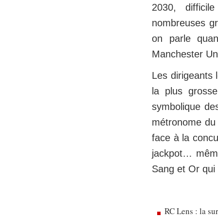
2030, diffici
nombreuses gro
on parle qu
Manchester Uni
Les dirigeants
la plus grosse
symbolique des
métronome du m
face à la concu
jackpot… même s
Sang et Or qui
RC Lens : la su