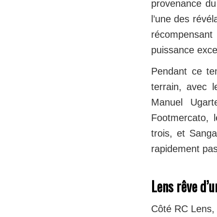
provenance du
l’une des révél
récompensant 
puissance exce
Pendant ce te
terrain, avec 
Manuel Ugarte
Footmercato, l
trois, et Sang
rapidement pass
Lens rêve d’u
Côté RC Lens, o