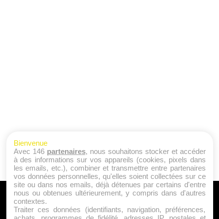
Bienvenue
Avec 146
partenaires
, nous souhaitons stocker et accéder
à des informations sur vos appareils (cookies, pixels dans
les emails, etc.), combiner et transmettre entre partenaires
vos données personnelles, qu'elles soient collectées sur ce
site ou dans nos emails, déjà détenues par certains d'entre
nous ou obtenues ultérieurement, y compris dans d'autres
A PROPOS
contextes.
Traiter ces données (identifiants, navigation, préférences,
Qui sommes nous ?
achats, programmes de fidélité, adresses IP, postales et