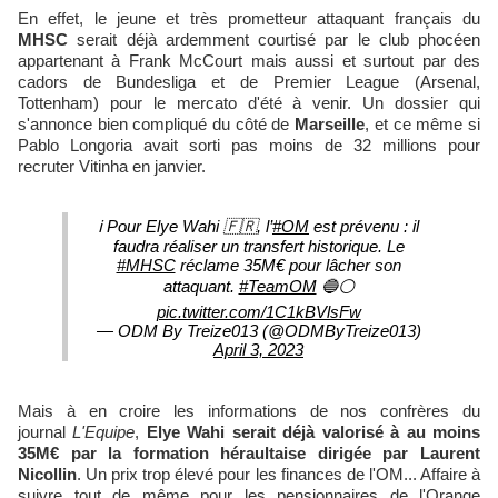
En effet, le jeune et très prometteur attaquant français du
MHSC
serait déjà ardemment courtisé par le club phocéen
appartenant à Frank McCourt mais aussi et surtout par des
cadors de Bundesliga et de Premier League (Arsenal,
Tottenham) pour le mercato d'été à venir. Un dossier qui
s'annonce bien compliqué du côté de
Marseille
, et ce même si
Pablo Longoria avait sorti pas moins de 32 millions pour
recruter Vitinha en janvier.
ℹ️ Pour Elye Wahi 🇫🇷, l’
#OM
est prévenu : il
faudra réaliser un transfert historique. Le
#MHSC
réclame 35M€ pour lâcher son
attaquant.
#TeamOM
🔵⚪️
pic.twitter.com/1C1kBVlsFw
— ODM By Treize013 (@ODMByTreize013)
April 3, 2023
Mais à en croire les informations de nos confrères du
journal
L'Equipe
,
Elye Wahi serait déjà valorisé à au moins
35M€ par la formation héraultaise dirigée par Laurent
Nicollin
. Un prix trop élevé pour les finances de l'OM... Affaire à
suivre tout de même pour les pensionnaires de l'Orange