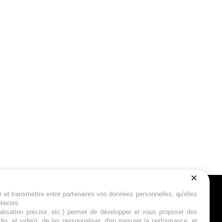
r et transmettre entre partenaires vos données personnelles, qu'elles
Suivez-nous
ntextes.
calisation précise, etc.) permet de développer et vous proposer des
io, et vidéo), de les personnaliser, d'en mesurer la performance, et