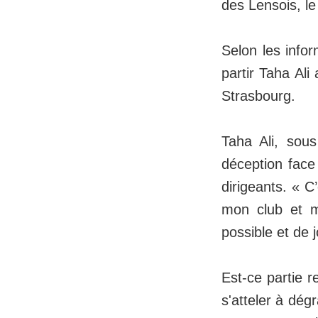
des Lensois, le
Selon les info
partir Taha Ali
Strasbourg.
Taha Ali, sou
déception face
dirigeants. « C’
mon club et mo
possible et de j
Est-ce partie r
s'atteler à dég