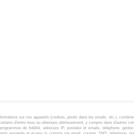
ormations sur vos appareils (cookies, pixels dans les emails, etc.), combine
Jeunesfooteux est un média sportif qui traite
certains d'entre nous ou obtenues ultérieurement, y compris dans d'autres co
principalement de l'actualité de la Ligue 1 et
, programmes de fidélité, adresses IP, postales et emails, téléphone, géolo
rents appareils et écrans (y compris par email, courrier, SMS, téléphone, aud
des grosses actualités de la Ligue 2 et du