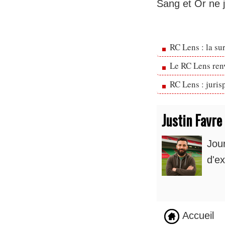
Sang et Or ne 
RC Lens : la su
Le RC Lens ren
RC Lens : juris
Justin Favre
Jou
d'ex
Accueil