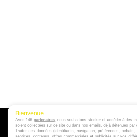
Bienvenue
Avec 146
partenaires
, nous souhaitons stocker et accéder à des inf
A PROPOS
soient collectées sur ce site ou dans nos emails, déjà détenues par 
Traiter ces données (identifiants, navigation, préférences, achats
Qui sommes nous ?
services, contenus, offres commerciales et publicités sur vos diffé