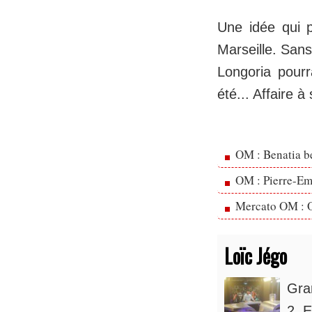
Une idée qui p
Marseille. San
Longoria pourr
été... Affaire 
OM : Benatia b
OM : Pierre-Emi
Mercato OM : Ol
Loïc Jégo
Gra
2. E