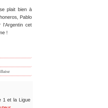
se plait bien à
choneros, Pablo
 l'Argentin cet
me !
llaise
 1 et la Ligue
auteur