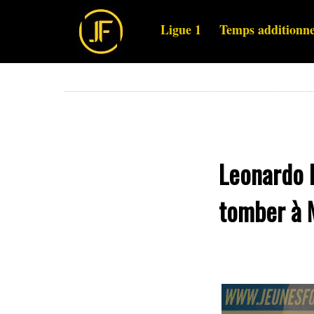
Ligue 1
Temps additionne
Leonardo B
tomber à M