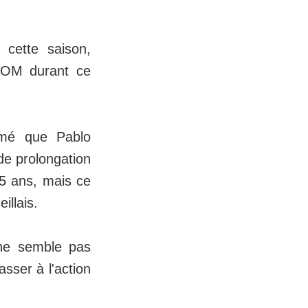
e cette saison,
l'OM durant ce
irmé que Pablo
de prolongation
25 ans, mais ce
illais.
 ne semble pas
sser à l'action