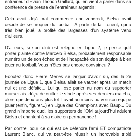
entraîneur d'Evian Thonon Gaillard, qui en vient à parler dans sa
conférence de presse de l'entraîneur argentin :
Cela avait déjà mal commencé car vendredi, Bielsa avait
décidé de se moquer du football. À partir de là, Lorient, qui a
très bien joué, a profité des largesses d’un système venu
d’ailleurs.
D’ailleurs, si son club est relégué en Ligue 2, je pense qu'il
porter plainte contre Marcelo Bielsa, probablement responsable
numéro un de son échec et de l'incapacité de son équipe à bien
jouer au football. Vous n'êtes pas encore convaincu ?
Écoutez donc Pierre Ménès se languir d'avoir su, dès la 2e
journée de Ligue 1, que Bielsa allait se vautrer après un match
nul et une défaite... Lui qui ose parler au nom du supporter
marseillais, déçu de quitter le stade après ses derniers matchs,
alors que deux ans plus tôt il avait au moins pu voir son équipe
jouer (enfin, figurer...) en Ligue des Champions avec Baup... Du
grand n'importe quoi, les supporters de l'OM aujourd'hui adulent
Bielsa et chantent à sa gloire en permanence !
Par contre, pour ce qui est de défendre l'ami ET compatriote
Laurent Blanc, qui va peut-être réussir un incroyable triplé