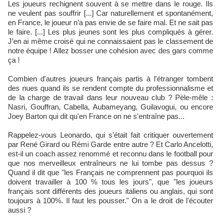
Les joueurs rechignent souvent à se mettre dans le rouge. Ils
ne veulent pas souffrir [...] Car naturellement et spontanément,
en France, le joueur n’a pas envie de se faire mal. Et ne sait pas
le faire. [...] Les plus jeunes sont les plus compliqués à gérer.
J’en ai même croisé qui ne connaissaient pas le classement de
notre équipe ! Allez bosser une cohésion avec des gars comme
ça !
Combien d'autres joueurs français partis à l'étranger tombent
des nues quand ils se rendent compte du professionnalisme et
de la charge de travail dans leur nouveau club ? Pèle-mêle :
Nasri, Gouffran, Cabella, Aubameyang, Guilavogui, ou encore
Joey Barton qui dit qu'en France on ne s'entraîne pas...
Rappelez-vous Leonardo, qui s'était fait critiquer ouvertement
par René Girard ou Rémi Garde entre autre ? Et Carlo Ancelotti,
est-il un coach assez renommé et reconnu dans le football pour
que nos merveilleux entraîneurs ne lui tombe pas dessus ?
Quand il dit que "les Français ne comprennent pas pourquoi ils
doivent travailler à 100 % tous les jours", que "les joueurs
français sont différents des joueurs italiens ou anglais, qui sont
toujours à 100%. Il faut les pousser." On a le droit de l'écouter
aussi ?