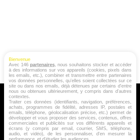
Bienvenue
Avec 146
partenaires
, nous souhaitons stocker et accéder
à des informations sur vos appareils (cookies, pixels dans
les emails, etc.), combiner et transmettre entre partenaires
vos données personnelles, qu'elles soient collectées sur ce
site ou dans nos emails, déjà détenues par certains d'entre
nous ou obtenues ultérieurement, y compris dans d'autres
A PROPOS
contextes.
Traiter ces données (identifiants, navigation, préférences,
Qui sommes nous ?
achats, programmes de fidélité, adresses IP, postales et
emails, téléphone, géolocalisation précise, etc.) permet de
Mentions Légales
développer et vous proposer des services, contenus, offres
Publicité
commerciales et publicités sur vos différents appareils et
écrans (y compris par email, courrier, SMS, téléphone,
Politique de Cookies
audio, et vidéo), de les personnaliser, d'en mesurer la
Contact
performance, et d'étudier les audiences.