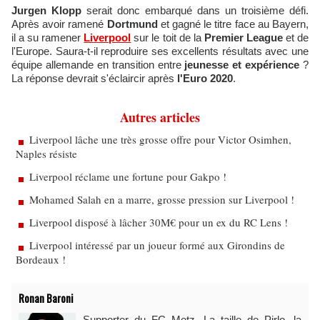
Jurgen Klopp
serait donc embarqué dans un troisième défi.
Après avoir ramené
Dortmund
et gagné le titre face au Bayern,
il a su ramener
Liverpool
sur le toit de la
Premier League
et de
l'Europe. Saura-t-il reproduire ses excellents résultats avec une
équipe allemande en transition entre
jeunesse et expérience
?
La réponse devrait s'éclaircir après
l'Euro 2020
.
Autres articles
Liverpool lâche une très grosse offre pour Victor Osimhen,
Naples résiste
Liverpool réclame une fortune pour Gakpo !
Mohamed Salah en a marre, grosse pression sur Liverpool !
Liverpool disposé à lâcher 30M€ pour un ex du RC Lens !
Liverpool intéressé par un joueur formé aux Girondins de
Bordeaux !
Ronan Baroni
Supporter du FC Metz. La taille de Pirlo, la