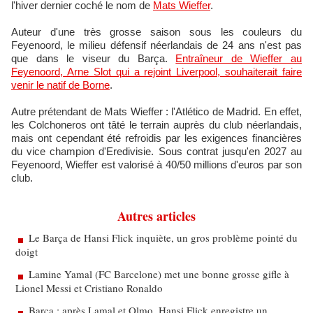
l'hiver dernier coché le nom de
Mats Wieffer
.
Auteur d'une très grosse saison sous les couleurs du
Feyenoord, le milieu défensif néerlandais de 24 ans n'est pas
que dans le viseur du Barça.
Entraîneur de Wieffer au
Feyenoord, Arne Slot qui a rejoint Liverpool, souhaiterait faire
venir le natif de Borne
.
Autre prétendant de Mats Wieffer : l'Atlético de Madrid. En effet,
les Colchoneros ont tâté le terrain auprès du club néerlandais,
mais ont cependant été refroidis par les exigences financières
du vice champion d'Eredivisie. Sous contrat jusqu'en 2027 au
Feyenoord, Wieffer est valorisé à 40/50 millions d'euros par son
club.
Autres articles
Le Barça de Hansi Flick inquiète, un gros problème pointé du
doigt
Lamine Yamal (FC Barcelone) met une bonne grosse gifle à
Lionel Messi et Cristiano Ronaldo
Barça : après Lamal et Olmo, Hansi Flick enregistre un