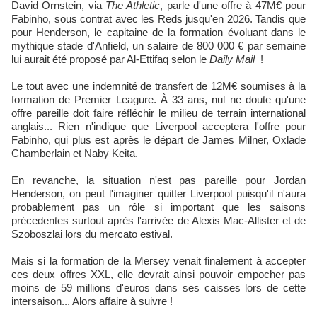
David Ornstein, via
The Athletic
, parle d'une offre à 47M€ pour
Fabinho, sous contrat avec les Reds jusqu'en 2026. Tandis que
pour Henderson, le capitaine de la formation évoluant dans le
mythique stade d'Anfield, un salaire de 800 000 € par semaine
lui aurait été proposé par Al-Ettifaq selon le
Daily Mail
!
Le tout avec une indemnité de transfert de 12M€ soumises à la
formation de Premier Leagure. À 33 ans, nul ne doute qu'une
offre pareille doit faire réfléchir le milieu de terrain international
anglais... Rien n'indique que Liverpool acceptera l'offre pour
Fabinho, qui plus est après le départ de James Milner, Oxlade
Chamberlain et Naby Keita.
En revanche, la situation n'est pas pareille pour Jordan
Henderson, on peut l'imaginer quitter Liverpool puisqu'il n'aura
probablement pas un rôle si important que les saisons
précedentes surtout après l'arrivée de Alexis Mac-Allister et de
Szoboszlai lors du mercato estival.
Mais si la formation de la Mersey venait finalement à accepter
ces deux offres XXL, elle devrait ainsi pouvoir empocher pas
moins de 59 millions d'euros dans ses caisses lors de cette
intersaison... Alors affaire à suivre !