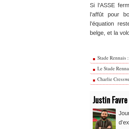
Si l’ASSE ferm
l’affût pour b
l’équation re
belge, et la vo
Stade Rennais :
Le Stade Rennai
Charlie Cresswe
Justin Favre
Jou
d'ex