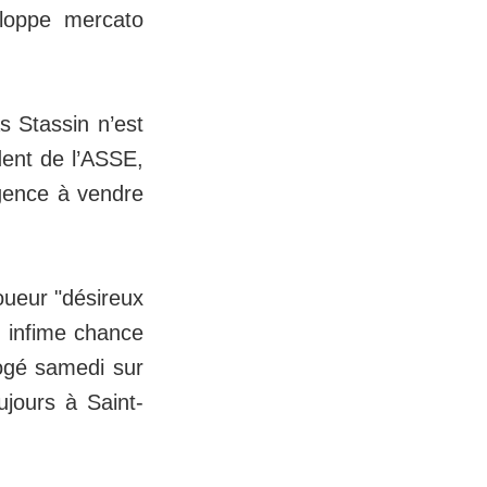
veloppe mercato
s Stassin n’est
dent de l’ASSE,
gence à vendre
oueur "désireux
 infime chance
rogé samedi sur
ujours à Saint-