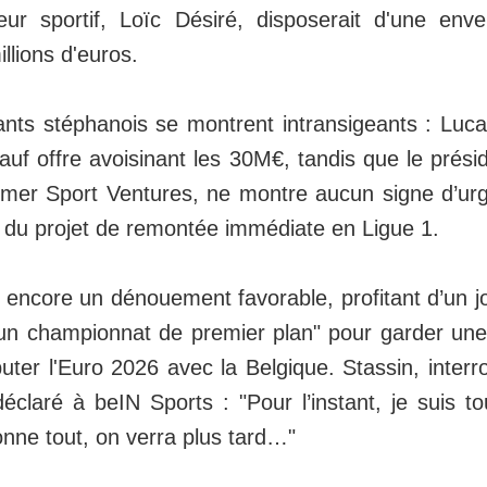
teur sportif, Loïc Désiré, disposerait d'une en
llions d'euros.
ants stéphanois se montrent intransigeants : Luca
uf offre avoisinant les 30M€, tandis que le prési
lmer Sport Ventures, ne montre aucun signe d’ur
er du projet de remontée immédiate en Ligue 1.
encore un dénouement favorable, profitant d’un j
un championnat de premier plan" pour garder une
uter l'Euro 2026 avec la Belgique. Stassin, inter
éclaré à beIN Sports : "Pour l’instant, je suis to
onne tout, on verra plus tard…"