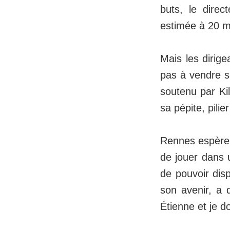
buts, le direc
estimée à 20 mi
Mais les dirige
pas à vendre sa
soutenu par Ki
sa pépite, pili
Rennes espère 
de jouer dans 
de pouvoir disp
son avenir, a d
Étienne et je d