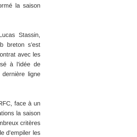
formé la saison
Lucas Stassin,
ub breton s’est
contrat avec les
ssé à l’idée de
 dernière ligne
RFC, face à un
ations la saison
mbreux critères
e d'empiler les