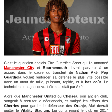
C'est le quotidien anglais
The Guardian Sport
qui l'a annoncé
Manchester City
et
Bournemouth
devrait parvenir à un
accord dans le cadre du transfert de
Nathan Aké
.
Pep
Guardiola
voulait renforcer sa défense le plus vite possible
avec un atout de taille, puissant, rapide, et à
bas coût
. Le
technicien espagnol devrait être satisfait par Aké.
Alors que
Manchester United
ou
Chelsea
, son ancien club,
songeait à recruter le néerlandais, et malgré les efforts des
Cherries
pour garder le défenseur des
Oranje
, Aké devrait
quitter le
Vitality Stadium
. Lui qui a rejoint le club en 2017