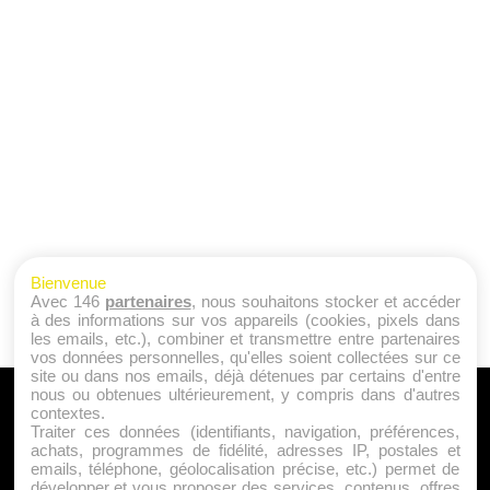
Bienvenue
Avec 146
partenaires
, nous souhaitons stocker et accéder
à des informations sur vos appareils (cookies, pixels dans
les emails, etc.), combiner et transmettre entre partenaires
vos données personnelles, qu'elles soient collectées sur ce
site ou dans nos emails, déjà détenues par certains d'entre
nous ou obtenues ultérieurement, y compris dans d'autres
A PROPOS
contextes.
Traiter ces données (identifiants, navigation, préférences,
Qui sommes nous ?
achats, programmes de fidélité, adresses IP, postales et
emails, téléphone, géolocalisation précise, etc.) permet de
Mentions Légales
développer et vous proposer des services, contenus, offres