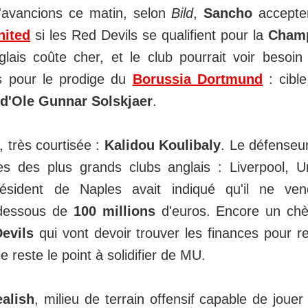
avancions ce matin, selon
Bild
,
Sancho
accepter
nited
si les Red Devils se qualifient pour la
Champ
anglais coûte cher, et le club pourrait voir beso
os pour le prodige du
Borussia Dortmund
: cible
d'Ole Gunnar Solskjaer
.
 très courtisée :
Kalidou Koulibaly
. Le défenseu
tes des plus grands clubs anglais : Liverpool, U
résident de Naples avait indiqué qu'il ne ven
 dessous de
100 millions
d'euros. Encore un ch
evils
qui vont devoir trouver les finances pour re
e reste le point à solidifier de MU.
alish
, milieu de terrain offensif capable de jouer su