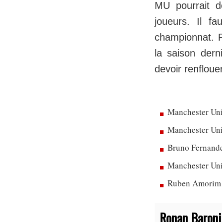
MU pourrait 
joueurs. Il f
championnat. Po
la saison der
devoir renfloue
Manchester Uni
Manchester Unit
Bruno Fernandes
Manchester Uni
Ruben Amorim dé
Ronan Baroni