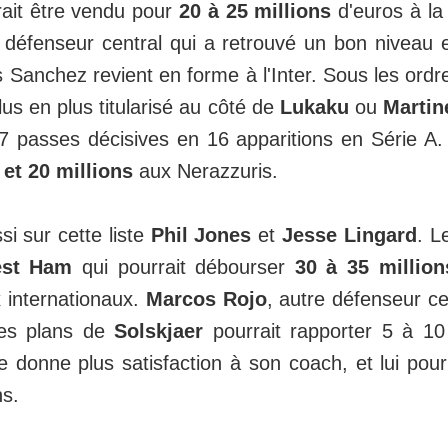
ait être vendu pour
20 à 25 millions
d'euros à la
e défenseur central qui a retrouvé un bon niveau
s Sanchez revient en forme à l'Inter. Sous les ord
lus en plus titularisé au côté de
Lukaku
ou
Martin
 passes décisives en 16 apparitions en Série A. I
 et 20 millions
aux Nerazzuris.
i sur cette liste
Phil Jones
et
Jesse Lingard
. L
st Ham
qui pourrait débourser
30 à 35 millio
ux internationaux.
Marcos
Rojo
, autre défenseur ce
les plans de
Solskjaer
pourrait rapporter 5 à 10 
 donne plus satisfaction à son coach, et lui pour
ns.