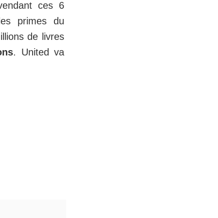
vendant ces 6
les primes du
lions de livres
ons
. United va