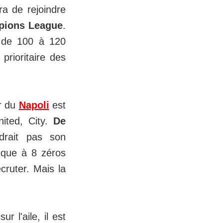
a de rejoindre
ions League
.
in de 100 à 120
 prioritaire des
r du
Napoli
est
nited, City.
De
drait pas son
èque à 8 zéros
cruter. Mais la
r l'aile, il est