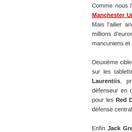
Comme nous l'
Manchester U
Mais l'ailier 
millions d'eur
mancuniens et
Deuxième cible,
sur les tablet
Laurentiis
, p
défenseur en
pour les
Red D
défense central
Enfin
Jack Gre