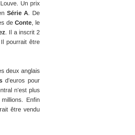
 Louve. Un prix
 en
Série A
. De
res de
Conte
, le
ez
. Il a inscrit 2
l pourrait être
es deux anglais
ns
d'euros pour
ntral n'est plus
millions. Enfin
rait être vendu