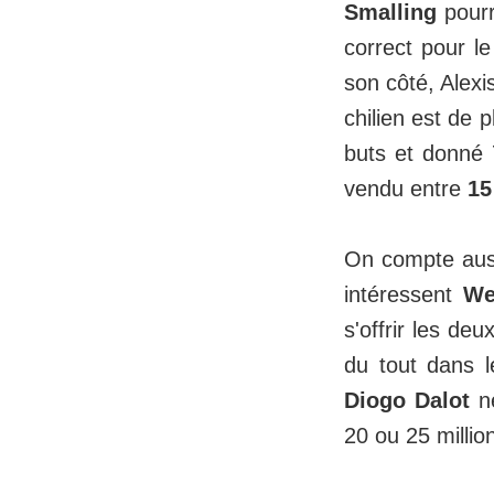
Smalling
pourr
correct pour l
son côté, Alexi
chilien est de p
buts et donné 7
vendu entre
15
On compte auss
intéressent
We
s'offrir les de
du tout dans 
Diogo Dalot
ne
20 ou 25 millio