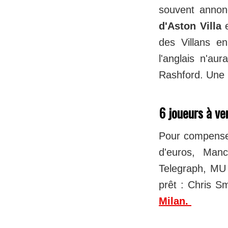
souvent annon
d'Aston Villa
e
des Villans 
l'anglais n'a
Rashford. Une 
6 joueurs à ve
Pour compenser
d'euros, Manc
Telegraph, MU 
prêt : Chris S
Milan.