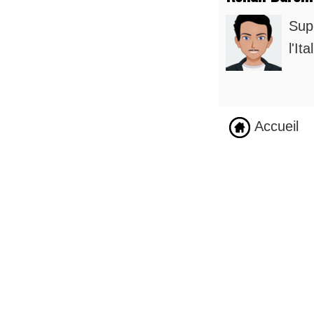
Supp
l'It
Accueil