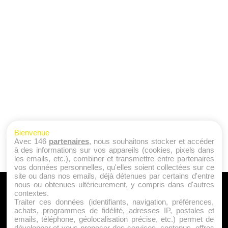
Bienvenue
Avec 146
partenaires
, nous souhaitons stocker et accéder
à des informations sur vos appareils (cookies, pixels dans
les emails, etc.), combiner et transmettre entre partenaires
vos données personnelles, qu'elles soient collectées sur ce
site ou dans nos emails, déjà détenues par certains d'entre
nous ou obtenues ultérieurement, y compris dans d'autres
A PROPOS
contextes.
Traiter ces données (identifiants, navigation, préférences,
Qui sommes nous ?
achats, programmes de fidélité, adresses IP, postales et
emails, téléphone, géolocalisation précise, etc.) permet de
Mentions Légales
développer et vous proposer des services, contenus, offres