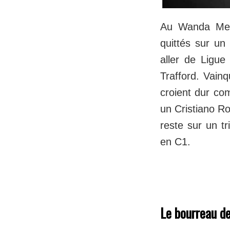
Au Wanda Metr
quittés sur un 
aller de Ligu
Trafford. Vain
croient dur com
un Cristiano Ro
reste sur un t
en C1.
Le bourreau d