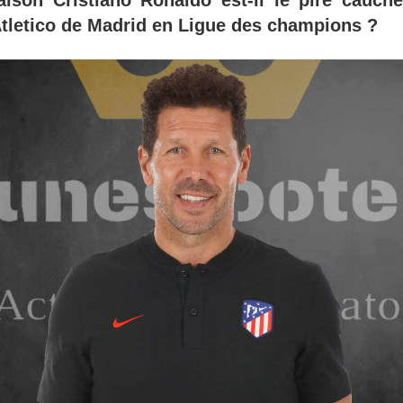
aison Cristiano Ronaldo est-il le pire cauc
Atletico de Madrid en Ligue des champions ?