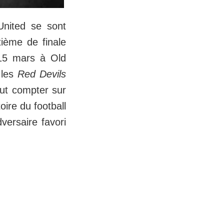
United se sont
tième de finale
 15 mars à Old
 les
Red Devils
eut compter sur
oire du football
versaire favori