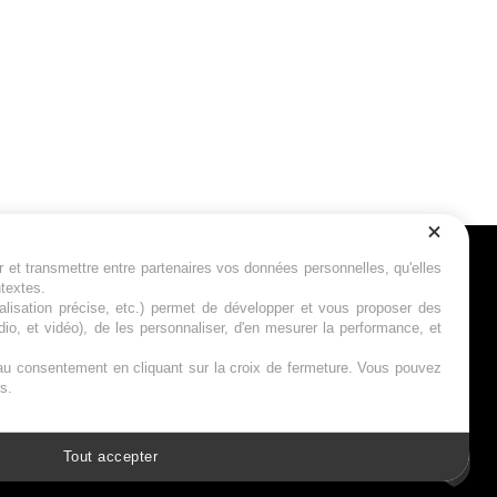
r et transmettre entre partenaires vos données personnelles, qu'elles
Suivez-nous
ntextes.
calisation précise, etc.) permet de développer et vous proposer des
io, et vidéo), de les personnaliser, d'en mesurer la performance, et
s au consentement en cliquant sur la croix de fermeture. Vous pouvez
s.
Tout accepter