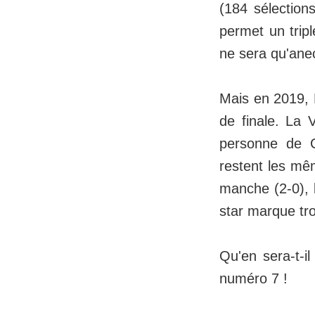
(184 sélection
permet un tripl
ne sera qu'ane
Mais en 2019, 
de finale. La 
personne de Cr
restent les mê
manche (2-0), l
star marque tro
Qu'en sera-t-i
numéro 7 !