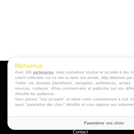
Bienvenue
Avec 146
partenaires
, nous souhaitons stocker et accéder à des inf
A PROPOS
soient collectées sur ce site ou dans nos emails, déjà détenues par 
Traiter ces données (identifiants, navigation, préférences, achats
Qui sommes nous ?
services, contenus, offres commerciales et publicités sur vos diffé
d'étudier les audiences.
Mentions Légales
Vous pouvez "tout accepter" et retirer votre consentement à tout mo
aussi "paramétrer des choix" détaillés et vous opposer aux traitem
Publicité
Politique de Cookies
Paramétrer vos choix
Contact