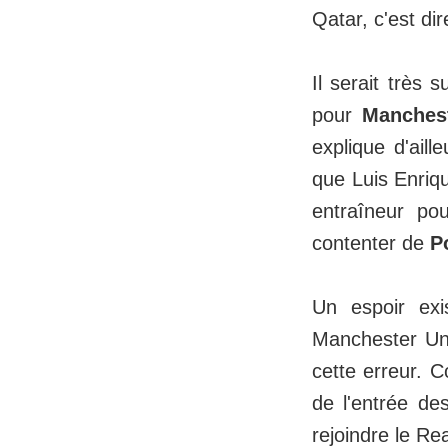
Qatar, c'est dir
Il serait très 
pour
Manchest
explique d'ail
que Luis Enriqu
entraîneur po
contenter de
P
Un espoir exi
Manchester Uni
cette erreur. 
de l'entrée d
rejoindre le Rea