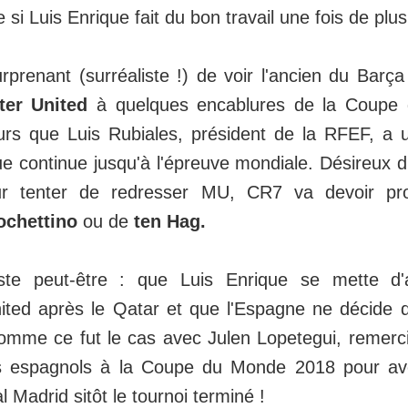
e si Luis Enrique fait du bon travail une fois de plu
surprenant (surréaliste !) de voir l'ancien du Barça
er United
à quelques encablures de la Coupe
leurs que Luis Rubiales, président de la RFEF, a
e continue jusqu'à l'épreuve mondiale. Désireux d
ur tenter de redresser MU, CR7 va devoir pr
ochettino
ou de
ten Hag.
ste peut-être : que Luis Enrique se mette d'
ted après le Qatar et que l'Espagne ne décide d
Comme ce fut le cas avec Julen Lopetegui, remerc
es espagnols à la Coupe du Monde 2018 pour av
l Madrid sitôt le tournoi terminé !