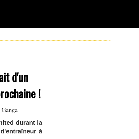
it d'un
prochaine !
n Ganga
ited durant la
 d'entraîneur à