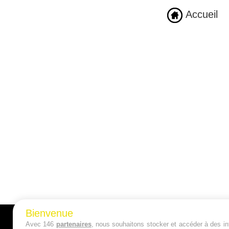
Accueil
Bienvenue
Avec 146
partenaires
, nous souhaitons stocker et accéder à des inf