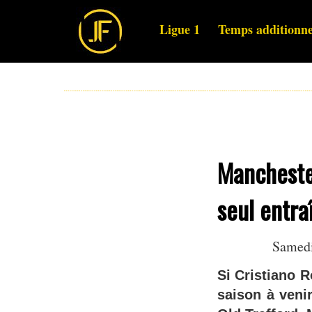
Ligue 1
Temps additionne
Manchester
seul entra
Samedi
Si Cristiano 
saison à venir