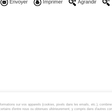
Envoyer
Imprimer
Agrandir
ormations sur vos appareils (cookies, pixels dans les emails, etc.), combine
Jeunesfooteux est un média sportif qui traite
certains d'entre nous ou obtenues ultérieurement, y compris dans d'autres co