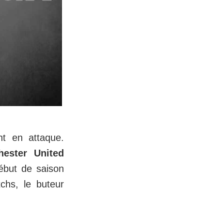
t en attaque.
hester United
ébut de saison
hs, le buteur