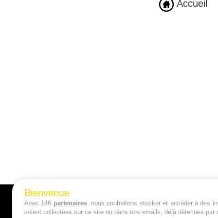
Accueil
Bienvenue
Avec 146
partenaires
, nous souhaitons stocker et accéder à des inf
A PROPOS
soient collectées sur ce site ou dans nos emails, déjà détenues par 