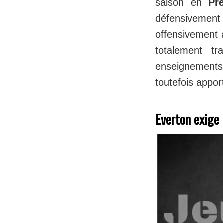
saison en
Pr
défensivement
offensivement
totalement tr
enseignements
toutefois appor
Everton exige