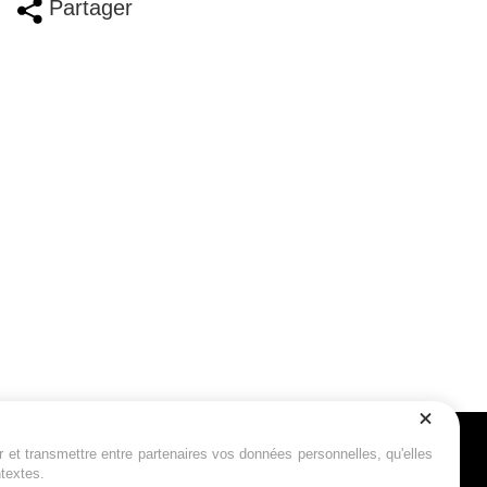
Partager
r et transmettre entre partenaires vos données personnelles, qu'elles
Suivez-nous
ntextes.