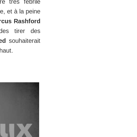
é très fébrile
, et à la peine
rcus Rashford
des tirer des
ed
souhaiterait
 haut.