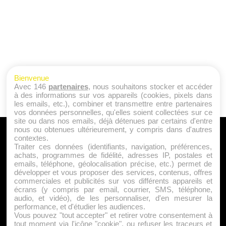
Bienvenue
Avec 146
partenaires
, nous souhaitons stocker et accéder
à des informations sur vos appareils (cookies, pixels dans
les emails, etc.), combiner et transmettre entre partenaires
vos données personnelles, qu'elles soient collectées sur ce
site ou dans nos emails, déjà détenues par certains d'entre
nous ou obtenues ultérieurement, y compris dans d'autres
A PROPOS
contextes.
Traiter ces données (identifiants, navigation, préférences,
Qui sommes nous ?
achats, programmes de fidélité, adresses IP, postales et
emails, téléphone, géolocalisation précise, etc.) permet de
Mentions Légales
développer et vous proposer des services, contenus, offres
Publicité
commerciales et publicités sur vos différents appareils et
écrans (y compris par email, courrier, SMS, téléphone,
Politique de Cookies
audio, et vidéo), de les personnaliser, d'en mesurer la
Contact
performance, et d'étudier les audiences.
Vous pouvez "tout accepter" et retirer votre consentement à
tout moment via l'icône "cookie", ou refuser les traceurs et