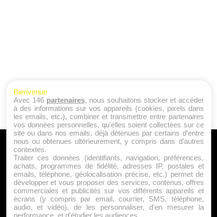
Bienvenue
Avec 146
partenaires
, nous souhaitons stocker et accéder
à des informations sur vos appareils (cookies, pixels dans
les emails, etc.), combiner et transmettre entre partenaires
vos données personnelles, qu'elles soient collectées sur ce
site ou dans nos emails, déjà détenues par certains d'entre
nous ou obtenues ultérieurement, y compris dans d'autres
A PROPOS
contextes.
Traiter ces données (identifiants, navigation, préférences,
Qui sommes nous ?
achats, programmes de fidélité, adresses IP, postales et
emails, téléphone, géolocalisation précise, etc.) permet de
Mentions Légales
développer et vous proposer des services, contenus, offres
Publicité
commerciales et publicités sur vos différents appareils et
écrans (y compris par email, courrier, SMS, téléphone,
Politique de Cookies
audio, et vidéo), de les personnaliser, d'en mesurer la
Contact
performance, et d'étudier les audiences.