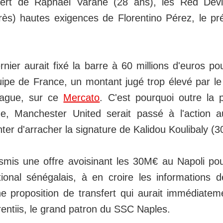
fert de Raphaël Varane (28 ans), les Red Devi
très) hautes exigences de Florentino Pérez, le pr
rnier aurait fixé la barre à 60 millions d'euros po
quipe de France, un montant jugé trop élevé par l
eague, sur ce
Mercato
. C'est pourquoi outre la 
e, Manchester United serait passé à l'action
ter d'arracher la signature de Kalidou Koulibaly (3
smis une offre avoisinant les 30M€ au Napoli po
ational sénégalais, à en croire les informations 
e proposition de transfert qui aurait immédiatem
entiis, le grand patron du SSC Naples.