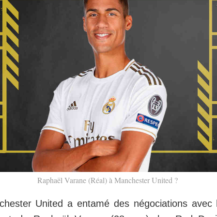
Raphaël Varane (Réal) à Manchester United ?
chester United a entamé des négociations avec 