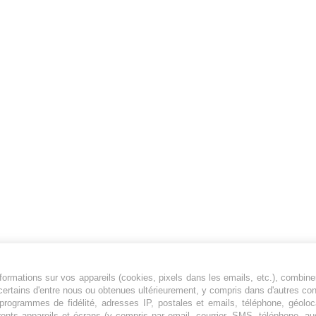
ormations sur vos appareils (cookies, pixels dans les emails, etc.), combine
Jeunesfooteux est un média sportif qui traite
certains d'entre nous ou obtenues ultérieurement, y compris dans d'autres co
principalement de l'actualité de la Ligue 1 et
, programmes de fidélité, adresses IP, postales et emails, téléphone, géolo
rents appareils et écrans (y compris par email, courrier, SMS, téléphone, aud