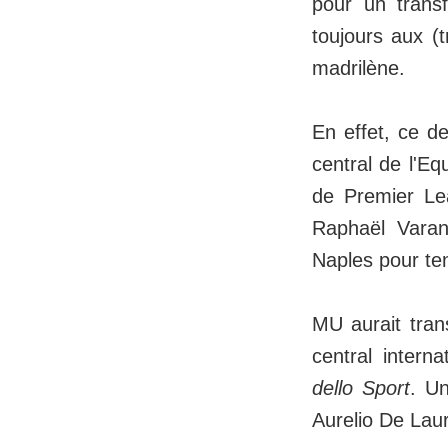
pour un trans
toujours aux (
madrilène.
En effet, ce de
central de l'E
de Premier L
Raphaël Varan
Naples pour ten
MU aurait tran
central intern
dello Sport
. Un
Aurelio De Laur