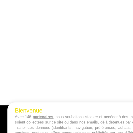
Bienvenue
Avec 146
partenaires
, nous souhaitons stocker et accéder à des inf
A PROPOS
soient collectées sur ce site ou dans nos emails, déjà détenues par 
Traiter ces données (identifiants, navigation, préférences, achats
Qui sommes nous ?
services, contenus, offres commerciales et publicités sur vos diffé