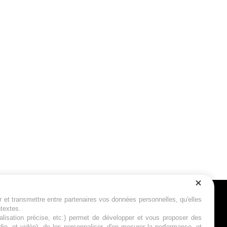
r et transmettre entre partenaires vos données personnelles, qu'elles
Suivez-nous
ntextes.
calisation précise, etc.) permet de développer et vous proposer des
io, et vidéo), de les personnaliser, d'en mesurer la performance, et