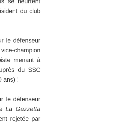
ls se heurtent
ésident du club
ur le défenseur
e vice-champion
piste menant à
 auprès du SSC
0 ans) !
ur le défenseur
de
La Gazzetta
ent rejetée par