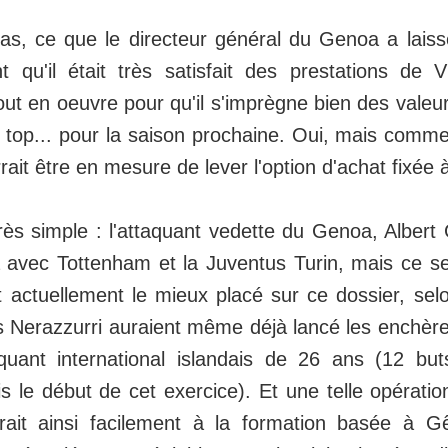
cas, ce que le directeur général du Genoa a lais
nt qu'il était très satisfait des prestations de Vi
tout en oeuvre pour qu'il s'imprègne bien des valeu
u top... pour la saison prochaine. Oui, mais comme
rait être en mesure de lever l'option d'achat fixée
 très simple : l'attaquant vedette du Genoa, Albe
à avec Tottenham et la Juventus Turin, mais ce sera
it actuellement le mieux placé sur ce dossier, se
s Nerazzurri auraient même déjà lancé les enchè
taquant international islandais de 26 ans (12 b
s le début de cet exercice). Et une telle opératio
ttrait ainsi facilement à la formation basée à 