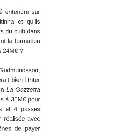
sé entendre sur
tinha et qu'ils
rs du club dans
nt la formation
 à 24M€ ?!
rt Gudmundsson,
it bien l'Inter
lon
La Gazzetta
res à 35M€ pour
uts et 4 passes
n réalisée avec
Gênes de payer