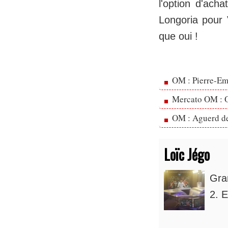
l'option d'ach
Longoria pour
que oui !
OM : Pierre-Emi
Mercato OM : Ol
OM : Aguerd de 
Loïc Jégo
Gra
2. E