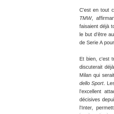
C'est en tout 
TMW
, affirma
faisaient déjà 
le but d'être a
de Serie A pour
Et bien, c'est
discuterait déj
Milan qui sera
dello Sport
. Le
l'excellent at
décisives depui
l'Inter, perme