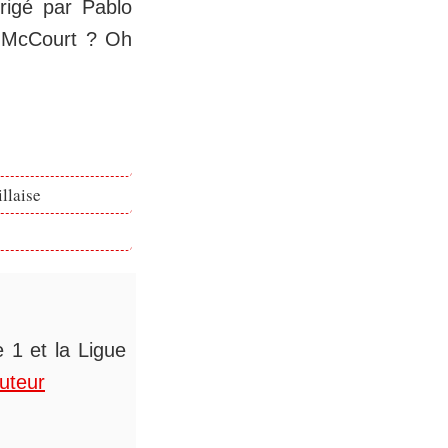
irigé par Pablo
k McCourt ? Oh
llaise
 1 et la Ligue
auteur