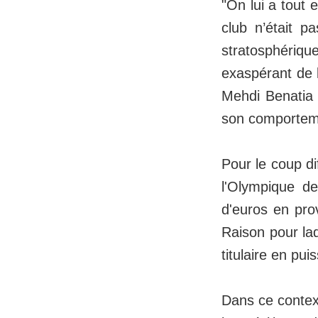
"On lui a tout 
club n’était p
stratosphérique
exaspérant de l
Mehdi Benatia 
son comporteme
Pour le coup di
l'Olympique d
d'euros en pr
Raison pour la
titulaire en pu
Dans ce context