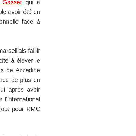
s Gasset
qui a
le avoir été en
onnelle face à
seillais faillir
ité à élever le
as de Azzedine
gace de plus en
qui après avoir
 l'international
t foot pour RMC