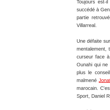
Toujours est-i
succédé à Genn
partie retrouv
Villarreal.
Une défaite sur 
mentalement, ta
curseur face à
Ounahi qui ne 
plus le consei
malmené
Jona
marocain. C'es
Sport, Daniel R