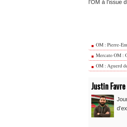
l'OM à l'issue 
OM : Pierre-Emi
Mercato OM : Ol
OM : Aguerd de 
Justin Favre
Jou
d'ex