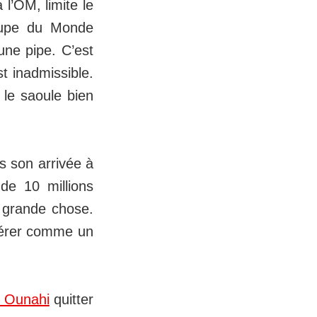
 l’OM, limite le
Coupe du Monde
 une pipe. C’est
st inadmissible.
 le saoule bien
is son arrivée à
de 10 millions
 grande chose.
dérer comme un
 Ounahi
quitter