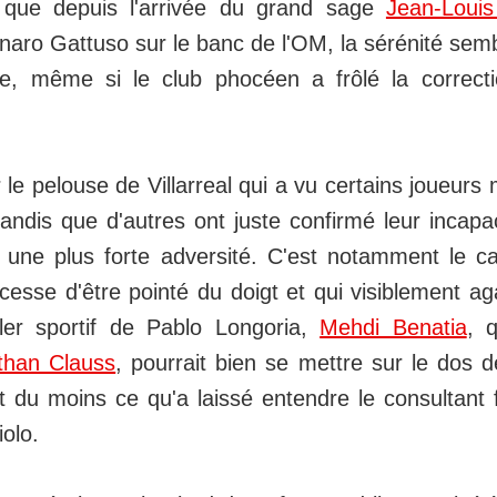
l que depuis l'arrivée du grand sage
Jean-Loui
aro Gattuso sur le banc de l'OM, la sérénité semb
ée, même si le club phocéen a frôlé la correcti
le pelouse de Villarreal qui a vu certains joueurs mar
ndis que d'autres ont juste confirmé leur incapac
 une plus forte adversité. C'est notamment le c
cesse d'être pointé du doigt et qui visiblement a
ller sportif de Pablo Longoria,
Mehdi Benatia
, 
than Clauss
, pourrait bien se mettre sur le dos de
t du moins ce qu'a laissé entendre le consultan
iolo.