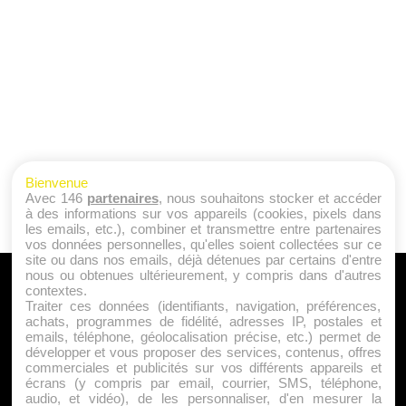
Bienvenue
Avec 146
partenaires
, nous souhaitons stocker et accéder
à des informations sur vos appareils (cookies, pixels dans
les emails, etc.), combiner et transmettre entre partenaires
vos données personnelles, qu'elles soient collectées sur ce
site ou dans nos emails, déjà détenues par certains d'entre
nous ou obtenues ultérieurement, y compris dans d'autres
A PROPOS
contextes.
Traiter ces données (identifiants, navigation, préférences,
Qui sommes nous ?
achats, programmes de fidélité, adresses IP, postales et
emails, téléphone, géolocalisation précise, etc.) permet de
Mentions Légales
développer et vous proposer des services, contenus, offres
Publicité
commerciales et publicités sur vos différents appareils et
écrans (y compris par email, courrier, SMS, téléphone,
Politique de Cookies
audio, et vidéo), de les personnaliser, d'en mesurer la