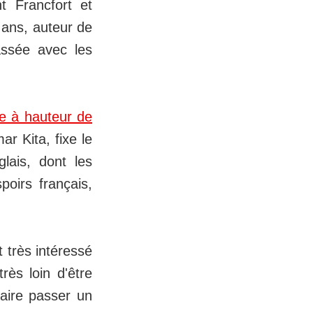
ht Francfort et
 ans, auteur de
assée avec les
re à hauteur de
r Kita, fixe le
lais, dont les
poirs français,
t très intéressé
rès loin d'être
faire passer un