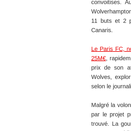
convoitises. A
Wolverhampton 
11 buts et 2 
Canaris.
Le Paris FC, n
25M€
, rapidem
prix de son a
Wolves, explor
selon le journa
Malgré la volon
par le projet 
trouvé. La gou