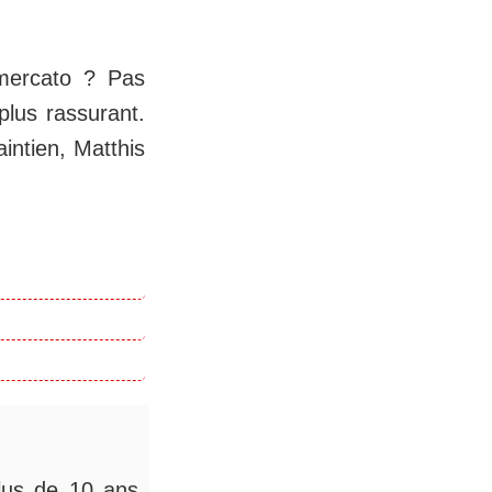
 mercato ? Pas
plus rassurant.
intien, Matthis
.
plus de 10 ans