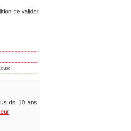
tion de valider
louse
plus de 10 ans
teur