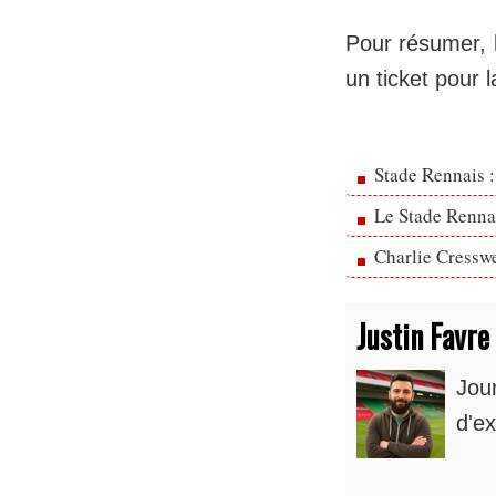
Pour résumer, l
un ticket pour
Stade Rennais :
Le Stade Rennai
Charlie Cresswe
Justin Favre
Jou
d'ex