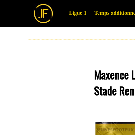
Ligue 1
Temps additionne
Maxence La
Stade Ren